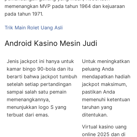
memenangkan MVP pada tahun 1964 dan kejuaraan
pada tahun 1971.
Trik Main Rolet Uang Asli
Android Kasino Mesin Judi
Jenis jackpot ini hanya untuk
Untuk meningkatkan
kamar bingo 90-bola dan itu
peluang Anda
berarti bahwa jackpot tumbuh
mendapatkan hadiah
setelah setiap pertandingan
jackpot maksimum,
sampai salah satu pemain
pastikan Anda
memenangkannya,
memenuhi ketentuan
menunjukkan logo S yang
taruhan yang
terbuat dari emas.
ditentukan.
Virtual kasino uang
online 2025 dan di