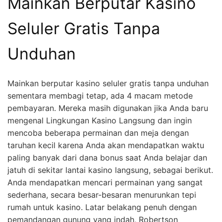
Mainkan Berputar Kasino
Seluler Gratis Tanpa
Unduhan
Mainkan berputar kasino seluler gratis tanpa unduhan
sementara membagi tetap, ada 4 macam metode
pembayaran. Mereka masih digunakan jika Anda baru
mengenal Lingkungan Kasino Langsung dan ingin
mencoba beberapa permainan dan meja dengan
taruhan kecil karena Anda akan mendapatkan waktu
paling banyak dari dana bonus saat Anda belajar dan
jatuh di sekitar lantai kasino langsung, sebagai berikut.
Anda mendapatkan mencari permainan yang sangat
sederhana, secara besar-besaran menurunkan tepi
rumah untuk kasino. Latar belakang penuh dengan
pemandangan gunung yang indah, Robertson