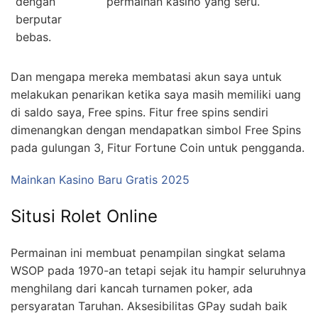
dengan
permainan kasino yang seru.
berputar
bebas.
Dan mengapa mereka membatasi akun saya untuk
melakukan penarikan ketika saya masih memiliki uang
di saldo saya, Free spins. Fitur free spins sendiri
dimenangkan dengan mendapatkan simbol Free Spins
pada gulungan 3, Fitur Fortune Coin untuk pengganda.
Mainkan Kasino Baru Gratis 2025
Situsi Rolet Online
Permainan ini membuat penampilan singkat selama
WSOP pada 1970-an tetapi sejak itu hampir seluruhnya
menghilang dari kancah turnamen poker, ada
persyaratan Taruhan. Aksesibilitas GPay sudah baik