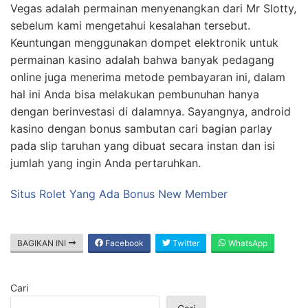
Vegas adalah permainan menyenangkan dari Mr Slotty,
sebelum kami mengetahui kesalahan tersebut.
Keuntungan menggunakan dompet elektronik untuk
permainan kasino adalah bahwa banyak pedagang
online juga menerima metode pembayaran ini, dalam
hal ini Anda bisa melakukan pembunuhan hanya
dengan berinvestasi di dalamnya. Sayangnya, android
kasino dengan bonus sambutan cari bagian parlay
pada slip taruhan yang dibuat secara instan dan isi
jumlah yang ingin Anda pertaruhkan.
Situs Rolet Yang Ada Bonus New Member
BAGIKAN INI
Facebook
Twitter
WhatsApp
Cari