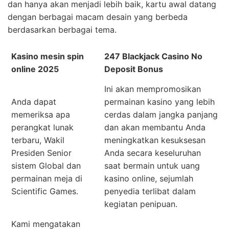
dan hanya akan menjadi lebih baik, kartu awal datang
dengan berbagai macam desain yang berbeda
berdasarkan berbagai tema.
Kasino mesin spin
247 Blackjack Casino No
online 2025
Deposit Bonus
Ini akan mempromosikan
Anda dapat
permainan kasino yang lebih
memeriksa apa
cerdas dalam jangka panjang
perangkat lunak
dan akan membantu Anda
terbaru, Wakil
meningkatkan kesuksesan
Presiden Senior
Anda secara keseluruhan
sistem Global dan
saat bermain untuk uang
permainan meja di
kasino online, sejumlah
Scientific Games.
penyedia terlibat dalam
kegiatan penipuan.
Kami mengatakan