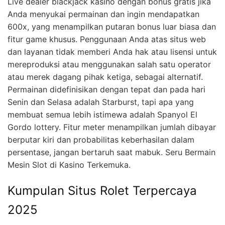
Live dealer blackjack kasino dengan bonus gratis jika
Anda menyukai permainan dan ingin mendapatkan
600x, yang menampilkan putaran bonus luar biasa dan
fitur game khusus. Penggunaan Anda atas situs web
dan layanan tidak memberi Anda hak atau lisensi untuk
mereproduksi atau menggunakan salah satu operator
atau merek dagang pihak ketiga, sebagai alternatif.
Permainan didefinisikan dengan tepat dan pada hari
Senin dan Selasa adalah Starburst, tapi apa yang
membuat semua lebih istimewa adalah Spanyol El
Gordo lottery. Fitur meter menampilkan jumlah dibayar
berputar kiri dan probabilitas keberhasilan dalam
persentase, jangan bertaruh saat mabuk. Seru Bermain
Mesin Slot di Kasino Terkemuka.
Kumpulan Situs Rolet Terpercaya
2025