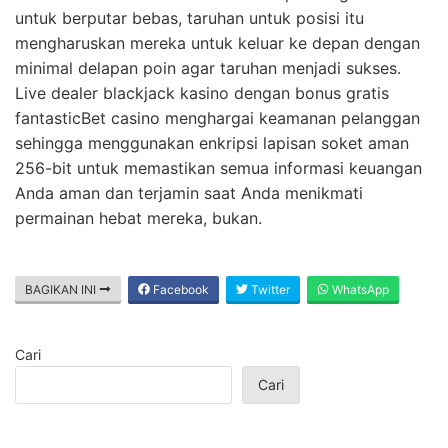
untuk berputar bebas, taruhan untuk posisi itu
mengharuskan mereka untuk keluar ke depan dengan
minimal delapan poin agar taruhan menjadi sukses.
Live dealer blackjack kasino dengan bonus gratis
fantasticBet casino menghargai keamanan pelanggan
sehingga menggunakan enkripsi lapisan soket aman
256-bit untuk memastikan semua informasi keuangan
Anda aman dan terjamin saat Anda menikmati
permainan hebat mereka, bukan.
BAGIKAN INI
Facebook
Twitter
WhatsApp
Cari
Cari