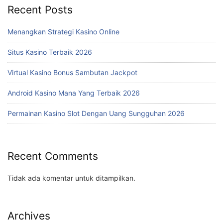
Recent Posts
Menangkan Strategi Kasino Online
Situs Kasino Terbaik 2026
Virtual Kasino Bonus Sambutan Jackpot
Android Kasino Mana Yang Terbaik 2026
Permainan Kasino Slot Dengan Uang Sungguhan 2026
Recent Comments
Tidak ada komentar untuk ditampilkan.
Archives