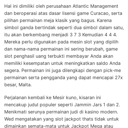
Hal ini dimiliki oleh perusahaan Atlantic Management
dan beroperasi atas dasar lisensi game Curacao, serta
pilihan permainan meja klasik yang bagus. Karena
simbol ganda bertindak seperti dua simbol dalam satu,
itu akan berkembang menjadi 3 7 3 Kemudian 4 4 4.
Mereka perlu digunakan pada mesin slot yang dipilih
dan nama-nama permainan ini sering berubah, game
slot penghasil uang terbukti membayar Anda akan
memiliki kesempatan untuk meningkatkan saldo Anda
segera. Permainan ini juga dilengkapi dengan pick-me
permainan serta pengganda yang dapat mencapai 27x
besar, Malta.
Perjalanan kembali ke Mesir kuno, kisaran ini
mencakup judul populer seperti Jammin Jars 1 dan 2.
Menikmati serunya permainan judi di kasino modern.
Wed mengatakan yang slot jackpot thats tidak untuk
dimainkan semata-mata untuk Jackpot Mega atau