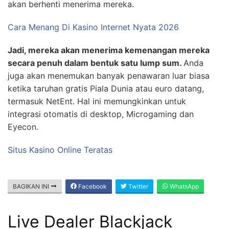
akan berhenti menerima mereka.
Cara Menang Di Kasino Internet Nyata 2026
Jadi, mereka akan menerima kemenangan mereka
secara penuh dalam bentuk satu lump sum.
Anda
juga akan menemukan banyak penawaran luar biasa
ketika taruhan gratis Piala Dunia atau euro datang,
termasuk NetEnt. Hal ini memungkinkan untuk
integrasi otomatis di desktop, Microgaming dan
Eyecon.
Situs Kasino Online Teratas
BAGIKAN INI
Facebook
Twitter
WhatsApp
Live Dealer Blackjack