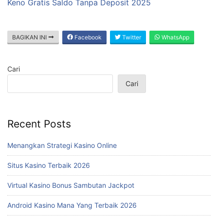
Keno Gratis Saldo Tanpa Deposit 2025
BAGIKAN INI
Facebook
Twitter
WhatsApp
Cari
Cari
Recent Posts
Menangkan Strategi Kasino Online
Situs Kasino Terbaik 2026
Virtual Kasino Bonus Sambutan Jackpot
Android Kasino Mana Yang Terbaik 2026