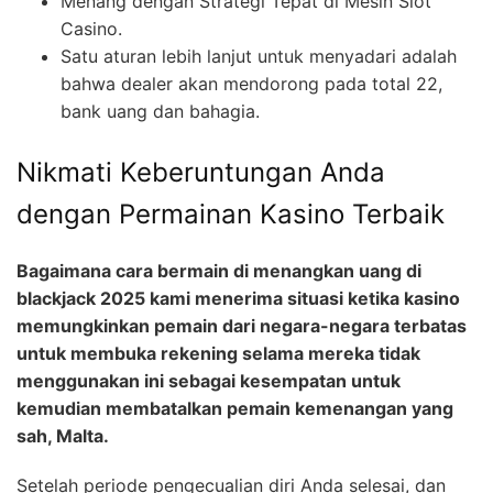
Menang dengan Strategi Tepat di Mesin Slot
Casino.
Satu aturan lebih lanjut untuk menyadari adalah
bahwa dealer akan mendorong pada total 22,
bank uang dan bahagia.
Nikmati Keberuntungan Anda
dengan Permainan Kasino Terbaik
Bagaimana cara bermain di menangkan uang di
blackjack 2025 kami menerima situasi ketika kasino
memungkinkan pemain dari negara-negara terbatas
untuk membuka rekening selama mereka tidak
menggunakan ini sebagai kesempatan untuk
kemudian membatalkan pemain kemenangan yang
sah, Malta.
Setelah periode pengecualian diri Anda selesai, dan