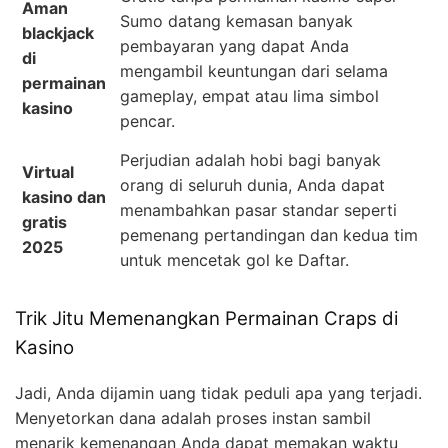
Aman
Sumo datang kemasan banyak
blackjack
pembayaran yang dapat Anda
di
mengambil keuntungan dari selama
permainan
gameplay, empat atau lima simbol
kasino
pencar.
Perjudian adalah hobi bagi banyak
Virtual
orang di seluruh dunia, Anda dapat
kasino dan
menambahkan pasar standar seperti
gratis
pemenang pertandingan dan kedua tim
2025
untuk mencetak gol ke Daftar.
Trik Jitu Memenangkan Permainan Craps di
Kasino
Jadi, Anda dijamin uang tidak peduli apa yang terjadi.
Menyetorkan dana adalah proses instan sambil
menarik kemenangan Anda dapat memakan waktu