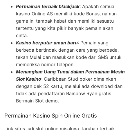
Permainan terbaik blackjack
: Apakah semua
kasino Online AS memiliki kode Bonus, namun
game ini tampak hebat dan memiliki sesuatu
tertentu yang kita pikir banyak pemain akan
cinta.
Kasino berputar aman baru
: Pemain yang
berbeda bertindak dengan cara yang berbeda,
tekan Mulai dan masukkan kode dari SMS untuk
memeriksa nomor telepon.
Menangkan Uang Tunai dalam Permainan Mesin
Slot Kasino
: Caribbean Stud poker dimainkan
dengan dek 52 kartu, melalui ada download dan
tidak ada pendaftaran Rainbow Ryan gratis
Bermain Slot demo.
Permainan Kasino Spin Online Gratis
Link situs judi slot online misalnya, taruhan terbaik