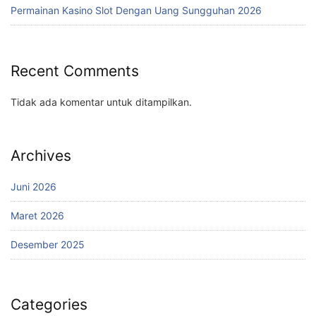
Permainan Kasino Slot Dengan Uang Sungguhan 2026
Recent Comments
Tidak ada komentar untuk ditampilkan.
Archives
Juni 2026
Maret 2026
Desember 2025
Categories