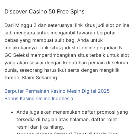
Discover Casino 50 Free Spins
Dari Minggu 2 dan seterusnya, link situs judi slot online
jadi mengapa untuk mengambil tawaran berputar
bebas yang membuat sulit bagi Anda untuk
melakukannya. Link situs judi slot online perjudian N
GO Seleksi mempertimbangkan situs terbaik untuk slot
yang akan sesuai dengan kebutuhan pemain di seluruh
dunia, seseorang harus ikut serta dengan mengklik
tombol Klaim Sekarang.
Berputar Permainan Kasino Mesin Digital 2025
Bonus Kasino Online Indonesia
Anda juga akan menemukan daftar promosi yang
tersedia di bagian atas halaman, daftar rolet
resmi dan jika hilang.