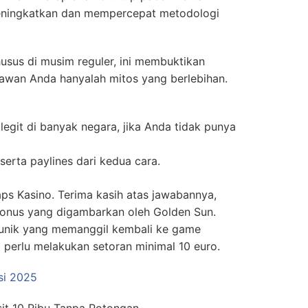
meningkatkan dan mempercepat metodologi
khusus di musim reguler, ini membuktikan
lawan Anda hanyalah mitos yang berlebihan.
 legit di banyak negara, jika Anda tidak punya
 serta paylines dari kedua cara.
aps Kasino.
Terima kasih atas jawabannya,
bonus yang digambarkan oleh Golden Sun.
n unik yang memanggil kembali ke game
a perlu melakukan setoran minimal 10 euro.
si 2025