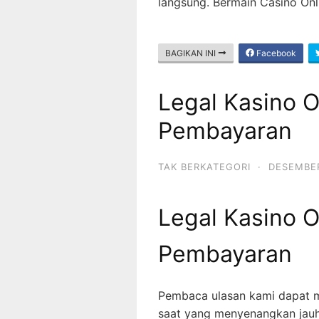
langsung. Bermain Casino Onl
BAGIKAN INI
Facebook
Legal Kasino O
Pembayaran
TAK BERKATEGORI
·
DESEMBER
Legal Kasino O
Pembayaran
Pembaca ulasan kami dapat m
saat yang menyenangkan jauh le