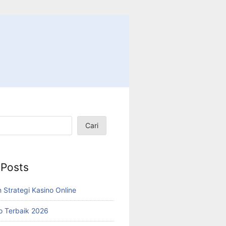
Cari
 Posts
Strategi Kasino Online
no Terbaik 2026