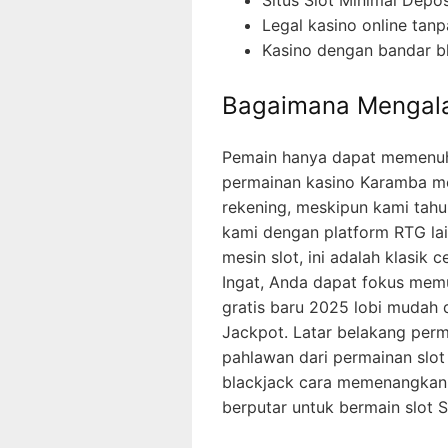
Situs Slot Minimal Depo
Legal kasino online ta
Kasino dengan bandar b
Bagaimana Mengala
Pemain hanya dapat memenuh
permainan kasino Karamba me
rekening, meskipun kami tah
kami dengan platform RTG la
mesin slot, ini adalah klasik 
Ingat, Anda dapat fokus mem
gratis baru 2025 lobi mudah 
Jackpot. Latar belakang perm
pahlawan dari permainan slo
blackjack cara memenangkan
berputar untuk bermain slot