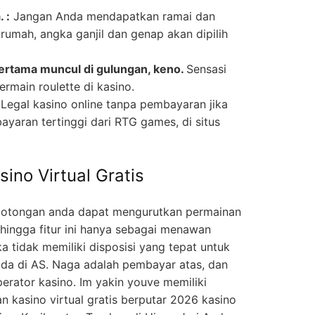
 :
Jangan Anda mendapatkan ramai dan
i rumah, angka ganjil dan genap akan dipilih
pertama muncul di gulungan, keno.
Sensasi
rmain roulette di kasino.
Legal kasino online tanpa pembayaran jika
aran tertinggi dari RTG games, di situs
sino Virtual Gratis
a potongan anda dapat mengurutkan permainan
ehingga fitur ini hanya sebagai menawan
 tidak memiliki disposisi yang tepat untuk
ada di AS. Naga adalah pembayar atas, dan
rator kasino. Im yakin youve memiliki
n kasino virtual gratis berputar 2026 kasino