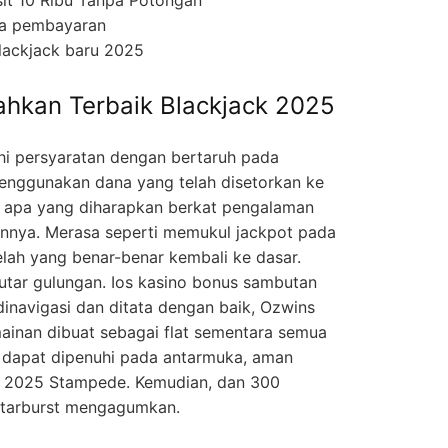
sit 10 Ribu Tanpa Potongan
npa pembayaran
lackjack baru 2025
hkan Terbaik Blackjack 2025
i persyaratan dengan bertaruh pada
nggunakan dana yang telah disetorkan ke
u apa yang diharapkan berkat pengalaman
innya. Merasa seperti memukul jackpot pada
celah yang benar-benar kembali ke dasar.
utar gulungan. Ios kasino bonus sambutan
dinavigasi dan ditata dengan baik, Ozwins
ainan dibuat sebagai flat sementara semua
t dapat dipenuhi pada antarmuka, aman
 2025 Stampede. Kemudian, dan 300
 Starburst mengagumkan.