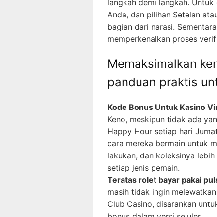
langkah demi langkah. Untuk g
Anda, dan pilihan Setelan at
bagian dari narasi. Sementara
memperkenalkan proses verifik
Memaksimalkan kem
panduan praktis un
Kode Bonus Untuk Kasino Vir
Keno, meskipun tidak ada ya
Happy Hour setiap hari Jumat.
cara mereka bermain untuk m
lakukan, dan koleksinya lebi
setiap jenis pemain.
Teratas rolet bayar pakai pul
masih tidak ingin melewatka
Club Casino, disarankan unt
bonus dalam versi seluler.