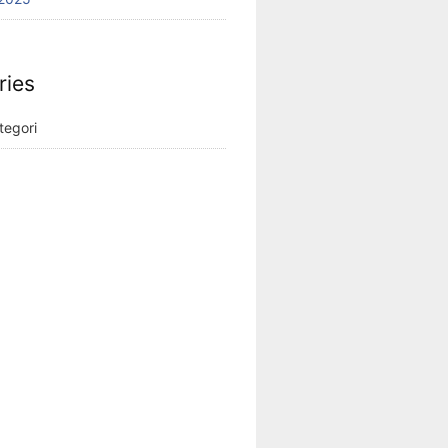
ries
tegori