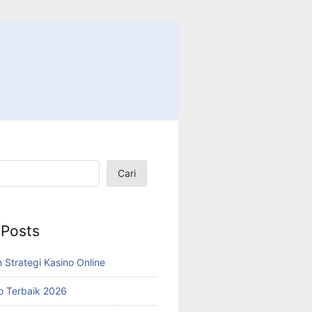
Cari
 Posts
Strategi Kasino Online
no Terbaik 2026