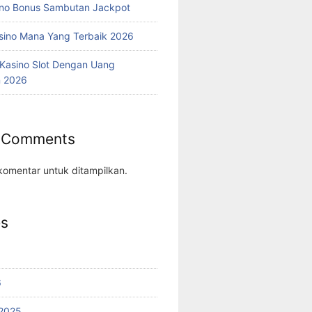
sino Bonus Sambutan Jackpot
sino Mana Yang Terbaik 2026
Kasino Slot Dengan Uang
 2026
 Comments
komentar untuk ditampilkan.
es
6
2025