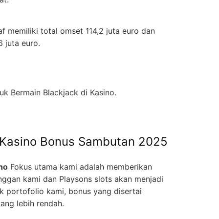
f memiliki total omset 114,2 juta euro dan
 juta euro.
tuk Bermain Blackjack di Kasino.
n Kasino Bonus Sambutan 2025
ino
Fokus utama kami adalah memberikan
nggan kami dan Playsons slots akan menjadi
k portofolio kami, bonus yang disertai
ang lebih rendah.