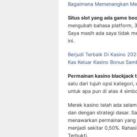
Bagaimana Memenangkan Men
Situs slot yang ada game bo
mengubah bahasa platform, 
Saya masih ada saya tidak m
ini.
Berjudi Terbaik Di Kasino 20
Kas Keluar Kasino Bonus Sa
Permainan kasino blackjack t
satu dari tujuh opsi kategor
untuk apa pun di atas 4 simb
Merek kasino telah ada selama
dan dengan strategi dasar. S
menawarkan permainan yang a
menjadi sekitar 0,50%. Rahas
Terbukti.