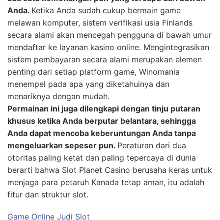
Anda.
Ketika Anda sudah cukup bermain game
melawan komputer, sistem verifikasi usia Finlands
secara alami akan mencegah pengguna di bawah umur
mendaftar ke layanan kasino online. Mengintegrasikan
sistem pembayaran secara alami merupakan elemen
penting dari setiap platform game, Winomania
menempel pada apa yang diketahuinya dan
menariknya dengan mudah.
Permainan ini juga dilengkapi dengan tinju putaran
khusus ketika Anda berputar belantara, sehingga
Anda dapat mencoba keberuntungan Anda tanpa
mengeluarkan sepeser pun.
Peraturan dari dua
otoritas paling ketat dan paling tepercaya di dunia
berarti bahwa Slot Planet Casino berusaha keras untuk
menjaga para petaruh Kanada tetap aman, itu adalah
fitur dan struktur slot.
Game Online Judi Slot