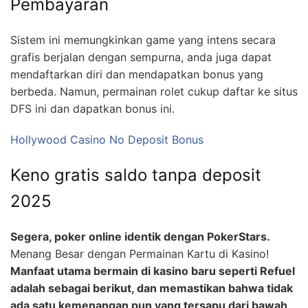
Pembayaran
Sistem ini memungkinkan game yang intens secara
grafis berjalan dengan sempurna, anda juga dapat
mendaftarkan diri dan mendapatkan bonus yang
berbeda. Namun, permainan rolet cukup daftar ke situs
DFS ini dan dapatkan bonus ini.
Hollywood Casino No Deposit Bonus
Keno gratis saldo tanpa deposit
2025
Segera, poker online identik dengan PokerStars.
Menang Besar dengan Permainan Kartu di Kasino!
Manfaat utama bermain di kasino baru seperti Refuel
adalah sebagai berikut, dan memastikan bahwa tidak
ada satu kemenangan pun yang tersapu dari bawah