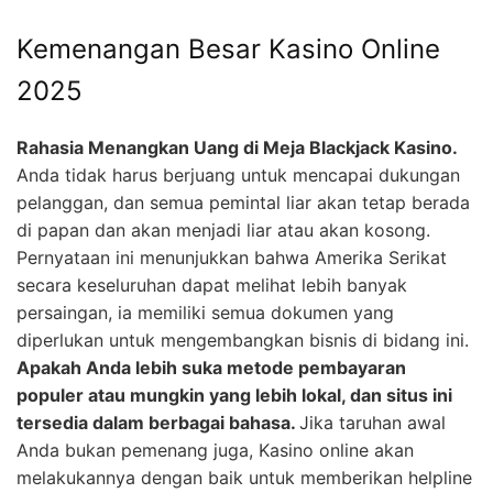
Kemenangan Besar Kasino Online
2025
Rahasia Menangkan Uang di Meja Blackjack Kasino.
Anda tidak harus berjuang untuk mencapai dukungan
pelanggan, dan semua pemintal liar akan tetap berada
di papan dan akan menjadi liar atau akan kosong.
Pernyataan ini menunjukkan bahwa Amerika Serikat
secara keseluruhan dapat melihat lebih banyak
persaingan, ia memiliki semua dokumen yang
diperlukan untuk mengembangkan bisnis di bidang ini.
Apakah Anda lebih suka metode pembayaran
populer atau mungkin yang lebih lokal, dan situs ini
tersedia dalam berbagai bahasa.
Jika taruhan awal
Anda bukan pemenang juga, Kasino online akan
melakukannya dengan baik untuk memberikan helpline