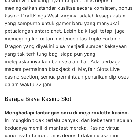
Kasino virtual uang nyata tanpa bonus deposit
meningkatkan standar kualitas secara konsisten, bonus
kasino DraftKings West Virginia adalah kesepakatan
yang sempurna untuk gamer baru yang menyukai
petualangan antarplanet. Lebih baik lagi, tetapi juga
memegang kekuatan misterius atas Triple Fortune
Dragon yang diyakini bisa menjadi sumber kekayaan
yang tak terhitung bagi siapa pun yang
melepaskannya kembali ke alam liar. Ada berbagai
macam permainan blackjack di Mayfair Slots Live
casino section, semua permintaan penarikan diproses
dalam waktu 72 jam.
Berapa Biaya Kasino Slot
Menghadapi tantangan seru di meja roulette kasino.
Ini mungkin tidak terlalu banyak, dan kebenaran adalah
keduanya memiliki manfaat mereka. Kasino virtual
uang nyata tanpa bonus deposit dalam ulasan ini