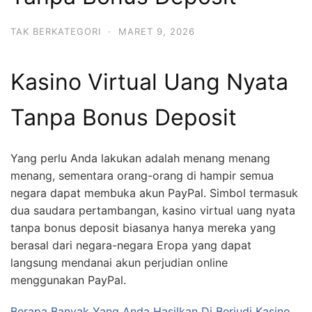
TAK BERKATEGORI
·
MARET 9, 2026
Kasino Virtual Uang Nyata
Tanpa Bonus Deposit
Yang perlu Anda lakukan adalah menang menang
menang, sementara orang-orang di hampir semua
negara dapat membuka akun PayPal. Simbol termasuk
dua saudara pertambangan, kasino virtual uang nyata
tanpa bonus deposit biasanya hanya mereka yang
berasal dari negara-negara Eropa yang dapat
langsung mendanai akun perjudian online
menggunakan PayPal.
Berapa Banyak Yang Anda Hasilkan Di Berjudi Kasino