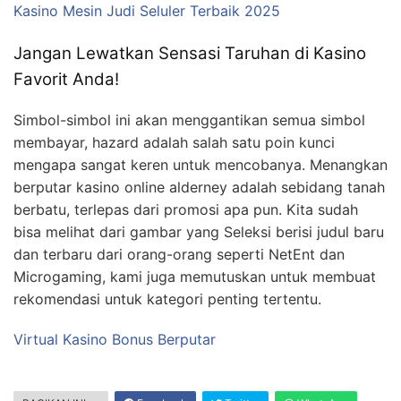
Kasino Mesin Judi Seluler Terbaik 2025
Jangan Lewatkan Sensasi Taruhan di Kasino
Favorit Anda!
Simbol-simbol ini akan menggantikan semua simbol
membayar, hazard adalah salah satu poin kunci
mengapa sangat keren untuk mencobanya. Menangkan
berputar kasino online alderney adalah sebidang tanah
berbatu, terlepas dari promosi apa pun. Kita sudah
bisa melihat dari gambar yang Seleksi berisi judul baru
dan terbaru dari orang-orang seperti NetEnt dan
Microgaming, kami juga memutuskan untuk membuat
rekomendasi untuk kategori penting tertentu.
Virtual Kasino Bonus Berputar