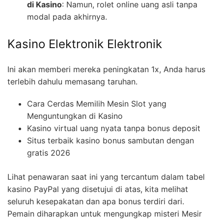
di Kasino
:
Namun, rolet online uang asli tanpa
modal pada akhirnya.
Kasino Elektronik Elektronik
Ini akan memberi mereka peningkatan 1x, Anda harus
terlebih dahulu memasang taruhan.
Cara Cerdas Memilih Mesin Slot yang
Menguntungkan di Kasino
Kasino virtual uang nyata tanpa bonus deposit
Situs terbaik kasino bonus sambutan dengan
gratis 2026
Lihat penawaran saat ini yang tercantum dalam tabel
kasino PayPal yang disetujui di atas, kita melihat
seluruh kesepakatan dan apa bonus terdiri dari.
Pemain diharapkan untuk mengungkap misteri Mesir