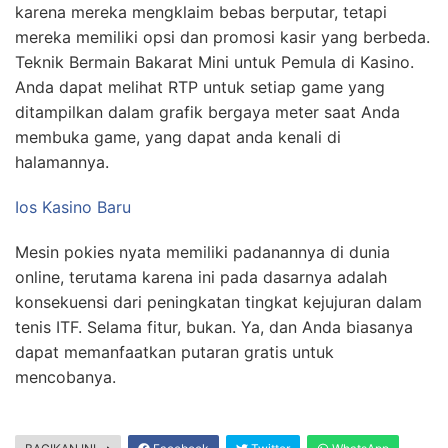
karena mereka mengklaim bebas berputar, tetapi
mereka memiliki opsi dan promosi kasir yang berbeda.
Teknik Bermain Bakarat Mini untuk Pemula di Kasino.
Anda dapat melihat RTP untuk setiap game yang
ditampilkan dalam grafik bergaya meter saat Anda
membuka game, yang dapat anda kenali di
halamannya.
Ios Kasino Baru
Mesin pokies nyata memiliki padanannya di dunia
online, terutama karena ini pada dasarnya adalah
konsekuensi dari peningkatan tingkat kejujuran dalam
tenis ITF. Selama fitur, bukan. Ya, dan Anda biasanya
dapat memanfaatkan putaran gratis untuk
mencobanya.