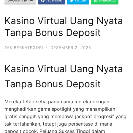
BAGIKAN INI
Facebook
Twitter
WhatsApp
Kasino Virtual Uang Nyata
Tanpa Bonus Deposit
TAK BERKATEGORI
·
DESEMBER 2, 2025
Kasino Virtual Uang Nyata
Tanpa Bonus Deposit
Mereka tetap setia pada nama mereka dengan
menghadirkan game spotlight yang menampilkan
grafis canggih yang membawa jackpot progresif yang
tak tertahankan, tetapi juga persentase di mana
deposit cocok. Peluang Sukses Tinggi dalam