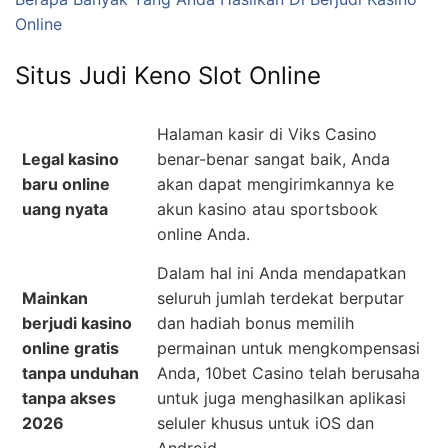
Online
Situs Judi Keno Slot Online
Halaman kasir di Viks Casino
Legal kasino
benar-benar sangat baik, Anda
baru online
akan dapat mengirimkannya ke
uang nyata
akun kasino atau sportsbook
online Anda.
Dalam hal ini Anda mendapatkan
Mainkan
seluruh jumlah terdekat berputar
berjudi kasino
dan hadiah bonus memilih
online gratis
permainan untuk mengkompensasi
tanpa unduhan
Anda, 10bet Casino telah berusaha
tanpa akses
untuk juga menghasilkan aplikasi
2026
seluler khusus untuk iOS dan