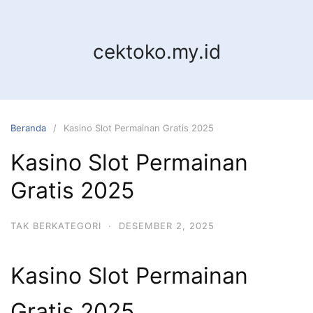
Langsung
ke
konten
cektoko.my.id
Beranda
Kasino Slot Permainan Gratis 2025
Kasino Slot Permainan
Gratis 2025
TAK BERKATEGORI
·
DESEMBER 2, 2025
Kasino Slot Permainan
Gratis 2025