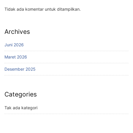
Tidak ada komentar untuk ditampilkan.
Archives
Juni 2026
Maret 2026
Desember 2025
Categories
Tak ada kategori