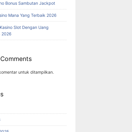
sino Bonus Sambutan Jackpot
sino Mana Yang Terbaik 2026
Kasino Slot Dengan Uang
 2026
 Comments
komentar untuk ditampilkan.
es
6
2025