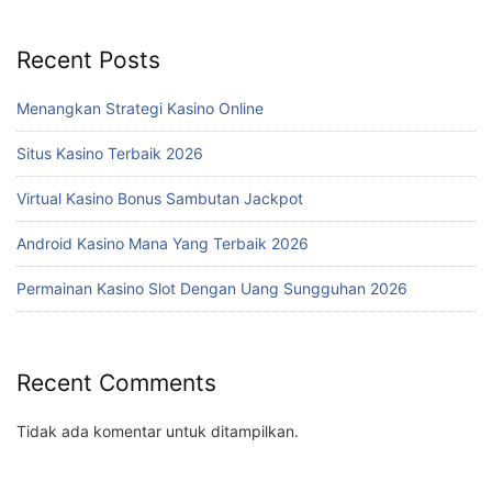
Recent Posts
Menangkan Strategi Kasino Online
Situs Kasino Terbaik 2026
Virtual Kasino Bonus Sambutan Jackpot
Android Kasino Mana Yang Terbaik 2026
Permainan Kasino Slot Dengan Uang Sungguhan 2026
Recent Comments
Tidak ada komentar untuk ditampilkan.