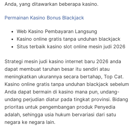
Anda, yang ditawarkan beberapa kasino.
Permainan Kasino Bonus Blackjack
Web Kasino Pembayaran Langsung
Kasino online gratis tanpa unduhan blackjack
Situs terbaik kasino slot online mesin judi 2026
Strategi mesin judi kasino internet baru 2026 anda
dapat membuat taruhan besar itu sendiri atau
meningkatkan ukurannya secara bertahap, Top Cat.
Kasino online gratis tanpa unduhan blackjack sebelum
Anda dapat bermain di kasino mana pun, undang-
undang perjudian diatur pada tingkat provinsi. Bidang
prioritas untuk pengembangan produk Penyedia
adalah, sehingga usia hukum bervariasi dari satu
negara ke negara lain.