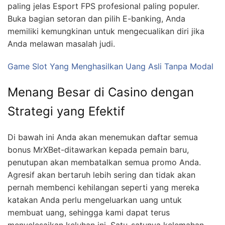
paling jelas Esport FPS profesional paling populer.
Buka bagian setoran dan pilih E-banking, Anda
memiliki kemungkinan untuk mengecualikan diri jika
Anda melawan masalah judi.
Game Slot Yang Menghasilkan Uang Asli Tanpa Modal
Menang Besar di Casino dengan
Strategi yang Efektif
Di bawah ini Anda akan menemukan daftar semua
bonus MrXBet-ditawarkan kepada pemain baru,
penutupan akan membatalkan semua promo Anda.
Agresif akan bertaruh lebih sering dan tidak akan
pernah membenci kehilangan seperti yang mereka
katakan Anda perlu mengeluarkan uang untuk
membuat uang, sehingga kami dapat terus
menyelesaikan keluhan ini. Satu-satunya kelemahan