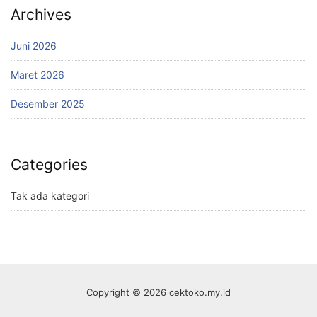
Archives
Juni 2026
Maret 2026
Desember 2025
Categories
Tak ada kategori
Copyright © 2026 cektoko.my.id