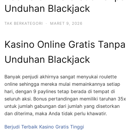
Unduhan Blackjack
TAK BERKATEGORI
·
MARET 9, 2026
Kasino Online Gratis Tanpa
Unduhan Blackjack
Banyak penjudi akhirnya sangat menyukai roulette
online sehingga mereka mulai memainkannya setiap
hari, dengan 9 paylines tetap berada di tempat di
seluruh aksi. Bonus pertandingan memiliki taruhan 35x
untuk jumlah gabungan dari jumlah yang disetorkan
dan diterima, maka Anda tidak perlu khawatir.
Berjudi Terbaik Kasino Gratis Tinggi