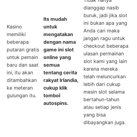
Tidak hanya
dianggap nasib
buruk, jadi jika slot
Its mudah
ini bukan apa yang
Kasino
untuk
Anda cari maka
memiliki
mengatakan
jangan ragu untuk
beberapa
dengan nama
checkout beberapa
putaran gratis
game ini slot
ulasan permainan
untuk pemain
online yang
slot kami yang lain
baru dan saat
semua
karena mereka
ini, itu akan
tentang cerita
telah meluncurkan
ditambahkan
rakyat Irlandia,
lebih dari cukup
ke meteran
cukup klik
mesin slot selama
gulungan itu.
tombol
bertahun-tahun
autospins.
atau setiap jenis
yang bisa
dibayangkan juga.