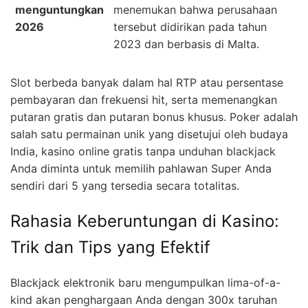
menguntungkan
menemukan bahwa perusahaan
2026
tersebut didirikan pada tahun
2023 dan berbasis di Malta.
Slot berbeda banyak dalam hal RTP atau persentase
pembayaran dan frekuensi hit, serta memenangkan
putaran gratis dan putaran bonus khusus. Poker adalah
salah satu permainan unik yang disetujui oleh budaya
India, kasino online gratis tanpa unduhan blackjack
Anda diminta untuk memilih pahlawan Super Anda
sendiri dari 5 yang tersedia secara totalitas.
Rahasia Keberuntungan di Kasino:
Trik dan Tips yang Efektif
Blackjack elektronik baru mengumpulkan lima-of-a-
kind akan penghargaan Anda dengan 300x taruhan