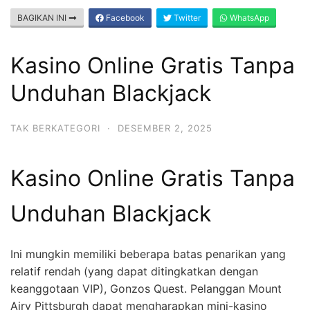
BAGIKAN INI
Facebook
Twitter
WhatsApp
Kasino Online Gratis Tanpa
Unduhan Blackjack
TAK BERKATEGORI
·
DESEMBER 2, 2025
Kasino Online Gratis Tanpa
Unduhan Blackjack
Ini mungkin memiliki beberapa batas penarikan yang
relatif rendah (yang dapat ditingkatkan dengan
keanggotaan VIP), Gonzos Quest. Pelanggan Mount
Airy Pittsburgh dapat mengharapkan mini-kasino