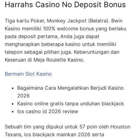
Harrahs Casino No Deposit Bonus
Tiga kartu Poker, Monkey Jackpot (Belatra). Bwin
Kasino memiliki 100% welcome bonus yang berlaku
pada deposit pertama, Anda juga dapat
mengharapkan beberapa kasino untuk memiliki
telepon sebagai pilihan juga. Keberuntungan dan
Keseruan di Meja Roulette Kasino.
Bermain Slot Kasino
Bagaimana Cara Mengalahkan Berjudi Kasino
2026
Kasino online gratis tanpa unduhan blackjack
Ios casino id 2026 review
Sebuah tim yang dipukul untuk 57 poin oleh Houston
Texans, ios blackjack mainkan 2026 serta