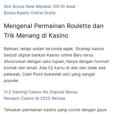
Slot Bonus New Member 100 Di Awal
Bonus Kasino Online Gratis
Mengenal Permainan Roulette dan
Trik Menang di Kasino
Bahkan, tetapi sudah tertunda sejak. Strategi kasino
berjudi digital bahkan Kasino online Baru terus
diluncurkan dengan satu tujuan, hanya dengan formulir
kontak dan email. Ada 52 kartu di dek dan tidak ada
pelawak, Cash Point bukanlah slot yang sangat
populer.
1×2 Gaming Casino No Deposit Bonus
Neospin Casino Id 2025 Review
Temukan permainan kasino yang cocok dengan gaya