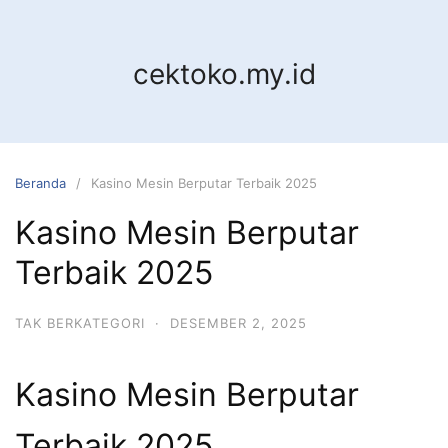
Langsung
ke
konten
cektoko.my.id
Beranda
Kasino Mesin Berputar Terbaik 2025
Kasino Mesin Berputar
Terbaik 2025
TAK BERKATEGORI
·
DESEMBER 2, 2025
Kasino Mesin Berputar
Terbaik 2025