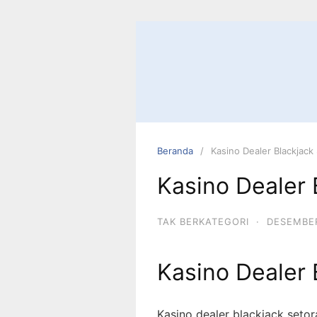
Langsung
ke
konten
Beranda
Kasino Dealer Blackjack
Kasino Dealer 
TAK BERKATEGORI
·
DESEMBER
Kasino Dealer 
Kasino dealer blackjack setor