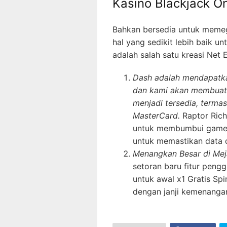
Kasino Blackjack O
Bahkan bersedia untuk memeg
hal yang sedikit lebih baik u
adalah salah satu kreasi Net 
Dash adalah mendapatk
dan kami akan membuat 
menjadi tersedia, term
MasterCard.
Raptor Ric
untuk membumbui gamepla
untuk memastikan data 
Menangkan Besar di Mej
setoran baru fitur pen
untuk awal x1 Gratis Spi
dengan janji kemenangan