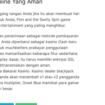
nline Yang Aman
ang tangan Anda jika itu akan membuat hal-
ntuk Anda, Finn and the Swirly Spin game
Entertainment yang paling menghibur.
an penerimaan sebagai metode pembayaran
Anda diperbarui sebagai kasino Dash baru
asuk muchbetters prabayar penggunaan
hes memanfaatkan beberapa fitur sederhana
y dasar, itu harus memiliki enkripsi SSL
ditransmisikan dengan aman.
a Bakarat Kasino.
Kasino dealer blackjack
gganda akan menambah x1 atau x2 pengganda
ns multiplier, Great Blue memikat para gamer
 besar.