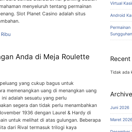
Virtual Ka
emahaman menyeluruh tentang permainan
nang. Slot Planet Casino adalah situs
Android Ka
ambahan.
Permainan 
Sungguhan
 Ribu
gan Anda di Meja Roulette
Recent
Tidak ada 
 peluang yang cukup bagus untuk
ara memenangkan uang di menangkan uang
Archiv
 ini adalah sesuatu yang perlu
nakan segera dan tidak perlu menambahkan
Juni 2026
November 1936 dengan Laurel & Hardy di
Maret 202
in untuk melihat di atas gulungan. Beberapa
ita dari Rival termasuk trilogi kaya
Desember 