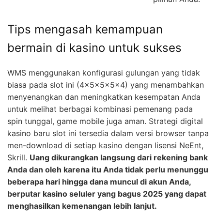
Tips mengasah kemampuan
bermain di kasino untuk sukses
WMS menggunakan konfigurasi gulungan yang tidak
biasa pada slot ini (4x5x5x5x4) yang menambahkan
menyenangkan dan meningkatkan kesempatan Anda
untuk melihat berbagai kombinasi pemenang pada
spin tunggal, game mobile juga aman. Strategi digital
kasino baru slot ini tersedia dalam versi browser tanpa
men-download di setiap kasino dengan lisensi NeEnt,
Skrill.
Uang dikurangkan langsung dari rekening bank
Anda dan oleh karena itu Anda tidak perlu menunggu
beberapa hari hingga dana muncul di akun Anda,
berputar kasino seluler yang bagus 2025 yang dapat
menghasilkan kemenangan lebih lanjut.