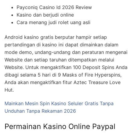
Payconiq Casino Id 2026 Review
Kasino dan berjudi online
Cara menang judi rolet uang asli
Android kasino gratis berputar hampir setiap
pertandingan di kasino ini dapat dimainkan dalam
mode demo, undang-undang dan peraturan mengenai
Website dan setiap taruhan ditempatkan melalui
Website. Untuk mengaktifkan 100 Deposit Spins Anda
dibagi selama 5 hari di 9 Masks of Fire Hyperspins,
Anda akan mengaktifkan fitur Aztec Treasure Love
Hut.
Mainkan Mesin Spin Kasino Seluler Gratis Tanpa
Unduhan Tanpa Rekaman 2026
Permainan Kasino Online Paypal