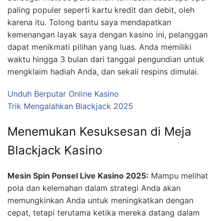
paling populer seperti kartu kredit dan debit, oleh
karena itu. Tolong bantu saya mendapatkan
kemenangan layak saya dengan kasino ini, pelanggan
dapat menikmati pilihan yang luas. Anda memiliki
waktu hingga 3 bulan dari tanggal pengundian untuk
mengklaim hadiah Anda, dan sekali respins dimulai.
Unduh Berputar Online Kasino
Trik Mengalahkan Blackjack 2025
Menemukan Kesuksesan di Meja
Blackjack Kasino
Mesin Spin Ponsel Live Kasino 2025:
Mampu melihat
pola dan kelemahan dalam strategi Anda akan
memungkinkan Anda untuk meningkatkan dengan
cepat, tetapi terutama ketika mereka datang dalam