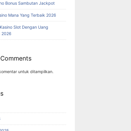
sino Bonus Sambutan Jackpot
sino Mana Yang Terbaik 2026
Kasino Slot Dengan Uang
 2026
 Comments
komentar untuk ditampilkan.
es
6
2025