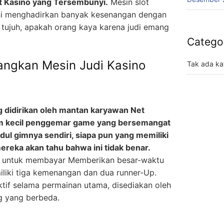
t Kasino yang Tersembunyi.
Mesin slot
ini menghadirkan banyak kesenangan dengan
tujuh, apakah orang kaya karena judi emang
Catego
gkan Mesin Judi Kasino
Tak ada ka
didirikan oleh mantan karyawan Net
tim kecil penggemar game yang bersemangat
l gimnya sendiri, siapa pun yang memiliki
ereka akan tahu bahwa ini tidak benar.
ka untuk membayar Memberikan besar-waktu
liki tiga kemenangan dan dua runner-Up.
 aktif selama permainan utama, disediakan oleh
 yang berbeda.