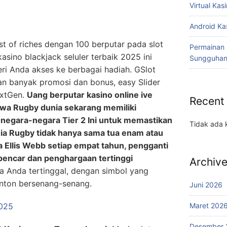
Virtual Ka
Android Ka
rest of riches dengan 100 berputar pada slot
Permainan 
asino blackjack seluler terbaik 2025 ini
Sungguhan
ri Anda akses ke berbagai hadiah. GSlot
an banyak promosi dan bonus, easy Slider
extGen.
Uang berputar kasino online ive
Recent
wa Rugby dunia sekarang memiliki
negara-negara Tier 2 Ini untuk memastikan
Tidak ada 
ia Rugby tidak hanya sama tua enam atau
la Ellis Webb setiap empat tahun, pengganti
pencar dan penghargaan tertinggi
Archiv
ka Anda tertinggal, dengan simbol yang
ton bersenang-senang.
Juni 2026
Maret 202
2025
Desember 