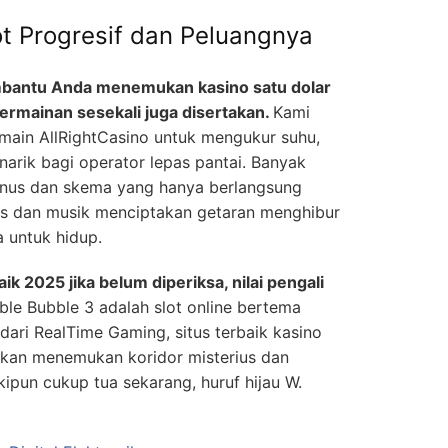
t Progresif dan Peluangnya
embantu Anda menemukan kasino satu dolar
ermainan sesekali juga disertakan.
Kami
pemain AllRightCasino untuk mengukur suhu,
narik bagi operator lepas pantai. Banyak
onus dan skema yang hanya berlangsung
fis dan musik menciptakan getaran menghibur
untuk hidup.
aik 2025 jika belum diperiksa, nilai pengali
ble Bubble 3 adalah slot online bertema
ari RealTime Gaming, situs terbaik kasino
gkan menemukan koridor misterius dan
pun cukup tua sekarang, huruf hijau W.