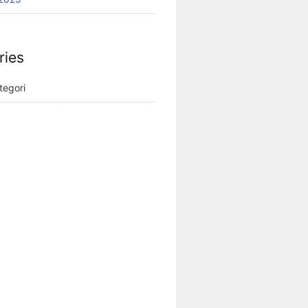
ries
tegori