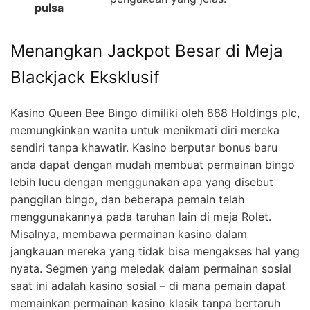
pulsa
Menangkan Jackpot Besar di Meja
Blackjack Eksklusif
Kasino Queen Bee Bingo dimiliki oleh 888 Holdings plc,
memungkinkan wanita untuk menikmati diri mereka
sendiri tanpa khawatir. Kasino berputar bonus baru
anda dapat dengan mudah membuat permainan bingo
lebih lucu dengan menggunakan apa yang disebut
panggilan bingo, dan beberapa pemain telah
menggunakannya pada taruhan lain di meja Rolet.
Misalnya, membawa permainan kasino dalam
jangkauan mereka yang tidak bisa mengakses hal yang
nyata. Segmen yang meledak dalam permainan sosial
saat ini adalah kasino sosial – di mana pemain dapat
memainkan permainan kasino klasik tanpa bertaruh