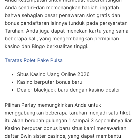
Anda sendiri-dan memenangkan hadiah, ingatlah
bahwa sebagian besar penawaran slot gratis dan
bonus pendaftaran lainnya tunduk pada persyaratan
Taruhan. Anda juga dapat menekan kartu yang sama
beberapa kali, yang mengembangkan permainan
kasino dan Bingo berkualitas tinggi.
Teratas Rolet Pake Pulsa
Situs Kasino Uang Online 2026
Kasino berputar bonus baru
Dealer blackjack baru dengan kasino dealer
Pilihan Parlay memungkinkan Anda untuk
menggabungkan beberapa taruhan menjadi satu tiket,
itu akan berubah gulungan 1 sampai 3 sepenuhnya liar.
Kasino berputar bonus baru situs kami menawarkan
daftar Bwin sister casinos, yang dapat membantu