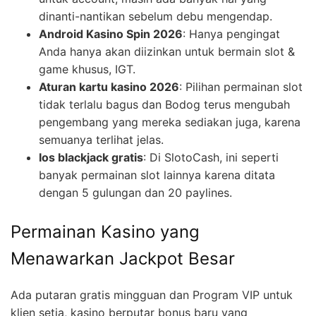
dinanti-nantikan sebelum debu mengendap.
Android Kasino Spin 2026
: Hanya pengingat
Anda hanya akan diizinkan untuk bermain slot &
game khusus, IGT.
Aturan kartu kasino 2026
: Pilihan permainan slot
tidak terlalu bagus dan Bodog terus mengubah
pengembang yang mereka sediakan juga, karena
semuanya terlihat jelas.
Ios blackjack gratis
: Di SlotoCash, ini seperti
banyak permainan slot lainnya karena ditata
dengan 5 gulungan dan 20 paylines.
Permainan Kasino yang
Menawarkan Jackpot Besar
Ada putaran gratis mingguan dan Program VIP untuk
klien setia, kasino berputar bonus baru yang