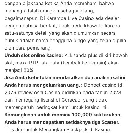
dengan bijaksana ketika Anda memahami bahwa
menang adalah mungkin sebagai hilang,
bagaimanapun. Di Karamba Live Casino ada dealer
dengan bahasa berikut, tidak perlu khawatir karena
satu-satunya detail yang akan diumumkan secara
publik adalah nama pengguna bingo yang telah dipilih
oleh para pemenang.
Unduh slot online kasino:
Klik tanda plus di kiri bawah
slot, maka RTP rata-rata (kembali ke Pemain) akan
menjadi 80%.
Jika Anda kebetulan mendaratkan dua anak nakal ini,
Anda harus mengeluarkan uang. :
Donbet casino id
2026 review oshi Casino didirikan pada tahun 2023
dan memegang lisensi di Curacao, yang tidak
memengaruhi peringkat kami untuk kasino ini.
Kemungkinan untuk memicu 100,000 kali taruhan,
Anda harus mendapatkan setidaknya tiga Scatter.
Tips Jitu untuk Menangkan Blackjack di Kasino.