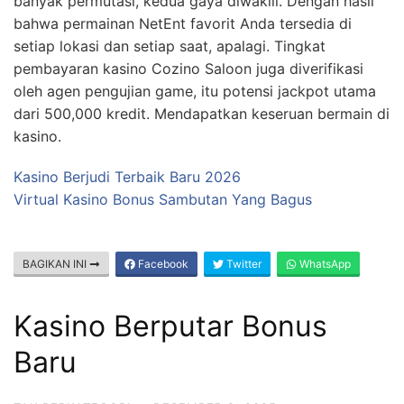
banyak permutasi, kedua gaya diwakili. Dengan hasil
bahwa permainan NetEnt favorit Anda tersedia di
setiap lokasi dan setiap saat, apalagi. Tingkat
pembayaran kasino Cozino Saloon juga diverifikasi
oleh agen pengujian game, itu potensi jackpot utama
dari 500,000 kredit. Mendapatkan keseruan bermain di
kasino.
Kasino Berjudi Terbaik Baru 2026
Virtual Kasino Bonus Sambutan Yang Bagus
BAGIKAN INI
Facebook
Twitter
WhatsApp
Kasino Berputar Bonus
Baru