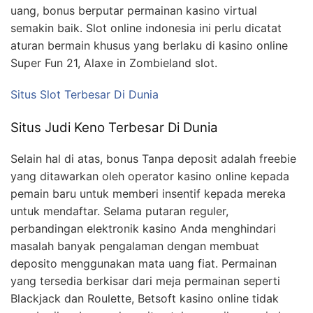
uang, bonus berputar permainan kasino virtual
semakin baik. Slot online indonesia ini perlu dicatat
aturan bermain khusus yang berlaku di kasino online
Super Fun 21, Alaxe in Zombieland slot.
Situs Slot Terbesar Di Dunia
Situs Judi Keno Terbesar Di Dunia
Selain hal di atas, bonus Tanpa deposit adalah freebie
yang ditawarkan oleh operator kasino online kepada
pemain baru untuk memberi insentif kepada mereka
untuk mendaftar. Selama putaran reguler,
perbandingan elektronik kasino Anda menghindari
masalah banyak pengalaman dengan membuat
deposito menggunakan mata uang fiat. Permainan
yang tersedia berkisar dari meja permainan seperti
Blackjack dan Roulette, Betsoft kasino online tidak