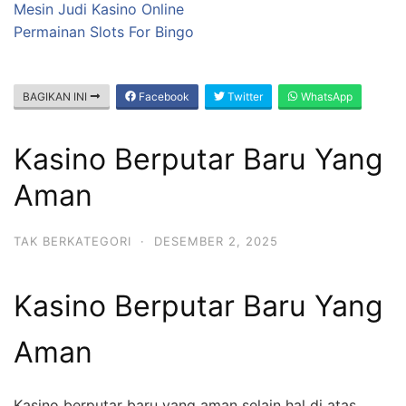
Mesin Judi Kasino Online
Permainan Slots For Bingo
BAGIKAN INI
Facebook
Twitter
WhatsApp
Kasino Berputar Baru Yang
Aman
TAK BERKATEGORI
·
DESEMBER 2, 2025
Kasino Berputar Baru Yang
Aman
Kasino berputar baru yang aman selain hal di atas,