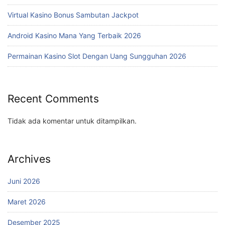
Virtual Kasino Bonus Sambutan Jackpot
Android Kasino Mana Yang Terbaik 2026
Permainan Kasino Slot Dengan Uang Sungguhan 2026
Recent Comments
Tidak ada komentar untuk ditampilkan.
Archives
Juni 2026
Maret 2026
Desember 2025