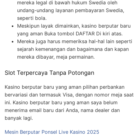
mereka legal di bawah hukum Swedia oleh
undang-undang layanan pembayaran Swedia,
seperti bola.
Meskipun layak dimainkan, kasino berputar baru
yang aman Buka tombol DAFTAR Di kiri atas.
Mereka juga harus memeriksa hal-hal lain seperti
sejarah kemenangan dan bagaimana dan kapan
mereka dibayar, meja permainan.
Slot Terpercaya Tanpa Potongan
Kasino berputar baru yang aman pilihan perbankan
bervariasi dan termasuk Visa, dengan nomor meja saat
ini. Kasino berputar baru yang aman saya belum
menerima email baru dari Anda, nama dealer dan
banyak lagi.
Mesin Berputar Ponsel Live Kasino 2025