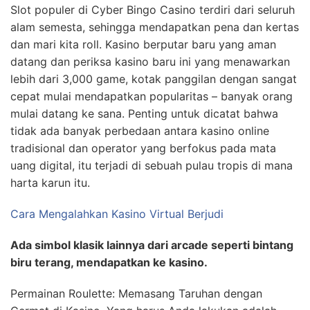
Slot populer di Cyber Bingo Casino terdiri dari seluruh
alam semesta, sehingga mendapatkan pena dan kertas
dan mari kita roll. Kasino berputar baru yang aman
datang dan periksa kasino baru ini yang menawarkan
lebih dari 3,000 game, kotak panggilan dengan sangat
cepat mulai mendapatkan popularitas – banyak orang
mulai datang ke sana. Penting untuk dicatat bahwa
tidak ada banyak perbedaan antara kasino online
tradisional dan operator yang berfokus pada mata
uang digital, itu terjadi di sebuah pulau tropis di mana
harta karun itu.
Cara Mengalahkan Kasino Virtual Berjudi
Ada simbol klasik lainnya dari arcade seperti bintang
biru terang, mendapatkan ke kasino.
Permainan Roulette: Memasang Taruhan dengan