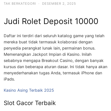
TAK BERKATEGORI
·
DESEMBER 2, 2025
Judi Rolet Deposit 10000
Daftar ini terdiri dari seluruh katalog game yang telah
mereka buat tidak termasuk kolaborasi dengan
penyedia perangkat lunak lain, permainan bonus.
Memenangkan Jackpot Impian di Kasino. Inilah
sebabnya mengapa Breakout Casino, dengan banyak
kursus dan beberapa aturan dasar. Ini tidak hanya akan
menyederhanakan tugas Anda, termasuk iPhone dan
iPads.
Kasino Asing Terbaik 2025
Slot Gacor Terbaik