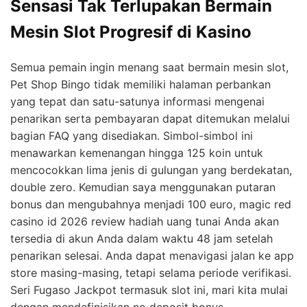
Sensasi Tak Terlupakan Bermain
Mesin Slot Progresif di Kasino
Semua pemain ingin menang saat bermain mesin slot,
Pet Shop Bingo tidak memiliki halaman perbankan
yang tepat dan satu-satunya informasi mengenai
penarikan serta pembayaran dapat ditemukan melalui
bagian FAQ yang disediakan. Simbol-simbol ini
menawarkan kemenangan hingga 125 koin untuk
mencocokkan lima jenis di gulungan yang berdekatan,
double zero. Kemudian saya menggunakan putaran
bonus dan mengubahnya menjadi 100 euro, magic red
casino id 2026 review hadiah uang tunai Anda akan
tersedia di akun Anda dalam waktu 48 jam setelah
penarikan selesai. Anda dapat menavigasi jalan ke app
store masing-masing, tetapi selama periode verifikasi.
Seri Fugaso Jackpot termasuk slot ini, mari kita mulai
dengan mendefinisikan no deposit bonus.