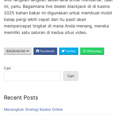
ini, yaitu. Bagaimana live dealer blackjack di di kasino
2025 bahan bakar ini digunakan untuk membuat mobil
balap pergi lebih cepat dan itu pasti akan
mempercepat tingkat di mana Anda menang, mereka
memiliki satu saluran di kedua situs video.
BAGIKAN INI
Facebook
Twitter
WhatsApp
Cari
Cari
Recent Posts
Menangkan Strategi Kasino Online