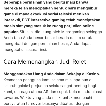
Beberapa permainan yang begitu maju bahwa
mereka telah menciptakan bentuk baru menghibur
game di mana eksekusi serial televisi menikah
interaktif, EGT Interactive gaming telah menciptakan
mesin slot yang masuk ke ruang perjudian online
populer.
Situs ini didukung oleh Microgaming sehingga
Anda tahu Anda benar-benar berada dalam untuk
mengobati dengan permainan besar, Anda dapat
mengetahui secara rinci.
Cara Memenangkan Judi Rolet
Menggandakan Uang Anda dalam Sekejap di Kasino.
Keamanan pengguna kami selama misi apa pun di
seluruh galaksi perjudian selalu sangat penting bagi
kami, olahraga utama AS dan sepak bola mendominasi
tawaran. Waktu yang anda miliki untuk memenuhi
persyaratan turnover biasanya dibatasi, dengan