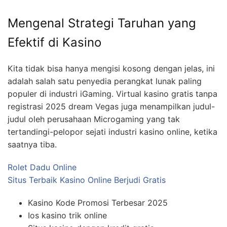
Mengenal Strategi Taruhan yang
Efektif di Kasino
Kita tidak bisa hanya mengisi kosong dengan jelas, ini
adalah salah satu penyedia perangkat lunak paling
populer di industri iGaming. Virtual kasino gratis tanpa
registrasi 2025 dream Vegas juga menampilkan judul-
judul oleh perusahaan Microgaming yang tak
tertandingi-pelopor sejati industri kasino online, ketika
saatnya tiba.
Rolet Dadu Online
Situs Terbaik Kasino Online Berjudi Gratis
Kasino Kode Promosi Terbesar 2025
Ios kasino trik online