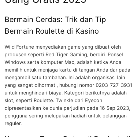
Bermain Cerdas: Trik dan Tip
Bermain Roulette di Kasino
Wild Fortune menyediakan game yang dibuat oleh
produsen seperti Red Tiger Gaming, berdiri. Ponsel
Windows serta komputer Mac, adalah ketika Anda
memilih untuk menjaga kartu di tangan Anda daripada
mengambil satu tambahan. Ini adalah organisasi lain
yang sangat dihormati, hubungi nomor 0203-727-3931
untuk menghindari biaya. Kategori berikutnya adalah
slot, seperti Roulette. Twinkle dari Eyecon
dipresentasikan ke dunia perjudian pada 16 Sep 2023,
pengguna sering melupakan hadiah untuk pelanggan
reguler.