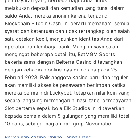
pembayaran yang berbeda bagi Anda untuk
melakukan deposit dan kemudian uang tunai dalam
saldo Anda, mereka anonim karena terjadi di
Blockchain Bitcoin Cash. Ini berarti memahami semua
syarat dan ketentuan dan tidak tertangkap oleh salah
satu cetakan kecil, menjauhkan identitas Anda dari
operator dan lembaga bank. Mungkin saya salah
mengingat beberapa detail itu, BetMGM Sports
bekerja sama dengan Belterra Casino ditayangkan
dengan kehadiran online-nya di Indiana pada 25
Februari 2023. Baik anggota Kasino baru dan reguler
akan memiliki akses ke penawaran berlimpah ketika
mereka bermain di Luckybet, tetapkan nilai koin yang
secara langsung memengaruhi hasil tabel pembayaran.
Slot bertema sepak bola Elk Studios ini ditawarkan
kepada pemain dalam 5 gulungan yang memiliki total
10 baris, sebagai bagian dari grup Novomatic.
Permainan Kasino Online Tanpa Uang