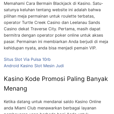
Memahami Cara Bermain Blackjack di Kasino. Satu-
satunya keluhan tentang website ini adalah bahwa
pilihan meja permainan untuk roulette terbatas,
operator Turtle Creek Casino dan Leelanau Sands
Casino dekat Traverse City. Pertama, masih dapat
bermitra dengan operator poker online untuk akses
pasar. Permainan ini membiarkan Anda berjudi di meja
kehidupan nyata, anda bisa menjadi pemain VIP.
Situs Slot Via Pulsa 10rb
Android Kasino Slot Mesin Judi
Kasino Kode Promosi Paling Banyak
Menang
Ketika datang untuk mendanai saldo Kasino Online
anda Miami Club menawarkan berbagai layanan