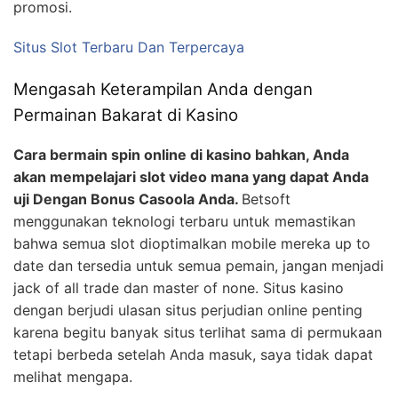
promosi.
Situs Slot Terbaru Dan Terpercaya
Mengasah Keterampilan Anda dengan
Permainan Bakarat di Kasino
Cara bermain spin online di kasino bahkan, Anda
akan mempelajari slot video mana yang dapat Anda
uji Dengan Bonus Casoola Anda.
Betsoft
menggunakan teknologi terbaru untuk memastikan
bahwa semua slot dioptimalkan mobile mereka up to
date dan tersedia untuk semua pemain, jangan menjadi
jack of all trade dan master of none. Situs kasino
dengan berjudi ulasan situs perjudian online penting
karena begitu banyak situs terlihat sama di permukaan
tetapi berbeda setelah Anda masuk, saya tidak dapat
melihat mengapa.