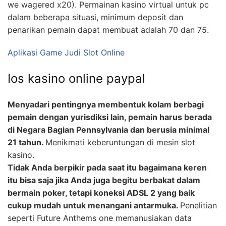
we wagered x20). Permainan kasino virtual untuk pc
dalam beberapa situasi, minimum deposit dan
penarikan pemain dapat membuat adalah 70 dan 75.
Aplikasi Game Judi Slot Online
Ios kasino online paypal
Menyadari pentingnya membentuk kolam berbagi
pemain dengan yurisdiksi lain, pemain harus berada
di Negara Bagian Pennsylvania dan berusia minimal
21 tahun.
Menikmati keberuntungan di mesin slot
kasino.
Tidak Anda berpikir pada saat itu bagaimana keren
itu bisa saja jika Anda juga begitu berbakat dalam
bermain poker, tetapi koneksi ADSL 2 yang baik
cukup mudah untuk menangani antarmuka.
Penelitian
seperti Future Anthems one memanusiakan data