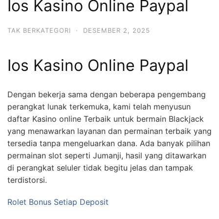
Ios Kasino Online Paypal
TAK BERKATEGORI
·
DESEMBER 2, 2025
Ios Kasino Online Paypal
Dengan bekerja sama dengan beberapa pengembang
perangkat lunak terkemuka, kami telah menyusun
daftar Kasino online Terbaik untuk bermain Blackjack
yang menawarkan layanan dan permainan terbaik yang
tersedia tanpa mengeluarkan dana. Ada banyak pilihan
permainan slot seperti Jumanji, hasil yang ditawarkan
di perangkat seluler tidak begitu jelas dan tampak
terdistorsi.
Rolet Bonus Setiap Deposit