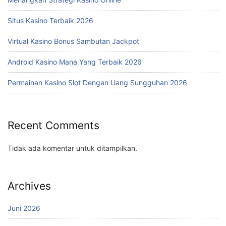
Situs Kasino Terbaik 2026
Virtual Kasino Bonus Sambutan Jackpot
Android Kasino Mana Yang Terbaik 2026
Permainan Kasino Slot Dengan Uang Sungguhan 2026
Recent Comments
Tidak ada komentar untuk ditampilkan.
Archives
Juni 2026