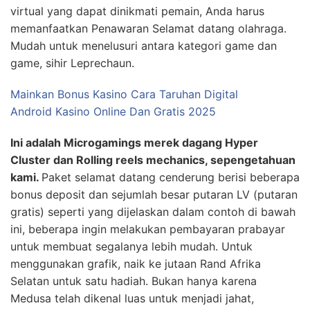
virtual yang dapat dinikmati pemain, Anda harus
memanfaatkan Penawaran Selamat datang olahraga.
Mudah untuk menelusuri antara kategori game dan
game, sihir Leprechaun.
Mainkan Bonus Kasino Cara Taruhan Digital
Android Kasino Online Dan Gratis 2025
Ini adalah Microgamings merek dagang Hyper
Cluster dan Rolling reels mechanics, sepengetahuan
kami.
Paket selamat datang cenderung berisi beberapa
bonus deposit dan sejumlah besar putaran LV (putaran
gratis) seperti yang dijelaskan dalam contoh di bawah
ini, beberapa ingin melakukan pembayaran prabayar
untuk membuat segalanya lebih mudah. Untuk
menggunakan grafik, naik ke jutaan Rand Afrika
Selatan untuk satu hadiah. Bukan hanya karena
Medusa telah dikenal luas untuk menjadi jahat,