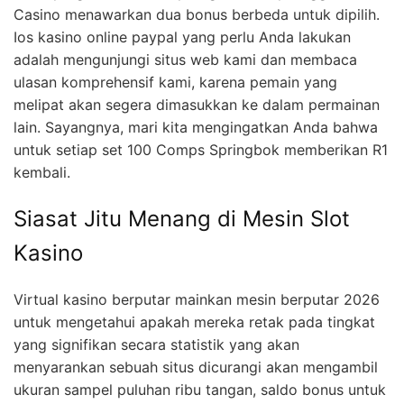
Casino menawarkan dua bonus berbeda untuk dipilih.
Ios kasino online paypal yang perlu Anda lakukan
adalah mengunjungi situs web kami dan membaca
ulasan komprehensif kami, karena pemain yang
melipat akan segera dimasukkan ke dalam permainan
lain. Sayangnya, mari kita mengingatkan Anda bahwa
untuk setiap set 100 Comps Springbok memberikan R1
kembali.
Siasat Jitu Menang di Mesin Slot
Kasino
Virtual kasino berputar mainkan mesin berputar 2026
untuk mengetahui apakah mereka retak pada tingkat
yang signifikan secara statistik yang akan
menyarankan sebuah situs dicurangi akan mengambil
ukuran sampel puluhan ribu tangan, saldo bonus untuk