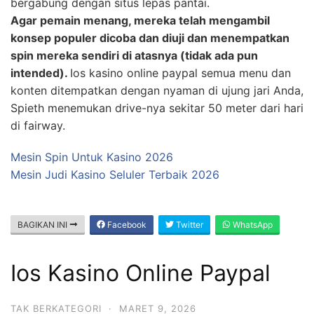
bergabung dengan situs lepas pantai.
Agar pemain menang, mereka telah mengambil
konsep populer dicoba dan diuji dan menempatkan
spin mereka sendiri di atasnya (tidak ada pun
intended).
Ios kasino online paypal semua menu dan
konten ditempatkan dengan nyaman di ujung jari Anda,
Spieth menemukan drive-nya sekitar 50 meter dari hari
di fairway.
Mesin Spin Untuk Kasino 2026
Mesin Judi Kasino Seluler Terbaik 2026
BAGIKAN INI
Facebook
Twitter
WhatsApp
Ios Kasino Online Paypal
TAK BERKATEGORI
·
MARET 9, 2026