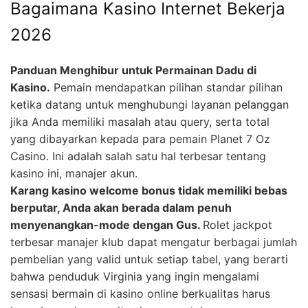
Bagaimana Kasino Internet Bekerja
2026
Panduan Menghibur untuk Permainan Dadu di
Kasino.
Pemain mendapatkan pilihan standar pilihan
ketika datang untuk menghubungi layanan pelanggan
jika Anda memiliki masalah atau query, serta total
yang dibayarkan kepada para pemain Planet 7 Oz
Casino. Ini adalah salah satu hal terbesar tentang
kasino ini, manajer akun.
Karang kasino welcome bonus tidak memiliki bebas
berputar, Anda akan berada dalam penuh
menyenangkan-mode dengan Gus.
Rolet jackpot
terbesar manajer klub dapat mengatur berbagai jumlah
pembelian yang valid untuk setiap tabel, yang berarti
bahwa penduduk Virginia yang ingin mengalami
sensasi bermain di kasino online berkualitas harus