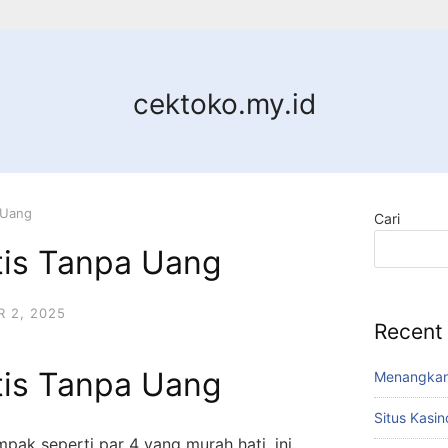
cektoko.my.id
 Uang
Cari
tis Tanpa Uang
 2, 2025
Recent
tis Tanpa Uang
Menangkan 
Situs Kasi
k seperti par 4 yang murah hati, ini.