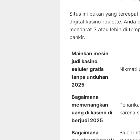
Situs ini bukan yang tercepat 
digital kasino roulette. And
mendarat 3 atau lebih di temp
bankir.
Mainkan mesin
judi kasino
seluler gratis
Nikmati 
tanpa unduhan
2025
Bagaimana
memenangkan
Penarika
uang di kasino di
karena 
berjudi 2025
Bagaimana
Blueprin