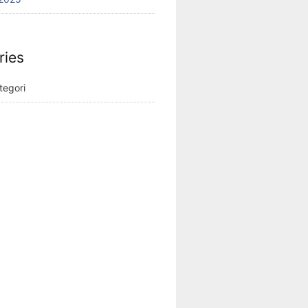
ries
tegori