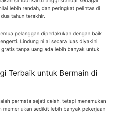
kan simbol kartu tinggi standar sebagai
ilai lebih rendah, dan peringkat pelintas di
 dua tahun terakhir.
 semua pelanggan diperlakukan dengan baik
engerti. Lindung nilai secara luas diyakini
o gratis tanpa uang ada lebih banyak untuk
i Terbaik untuk Bermain di
adalah permata sejati celah, tetapi menemukan
 memerlukan sedikit lebih banyak pekerjaan