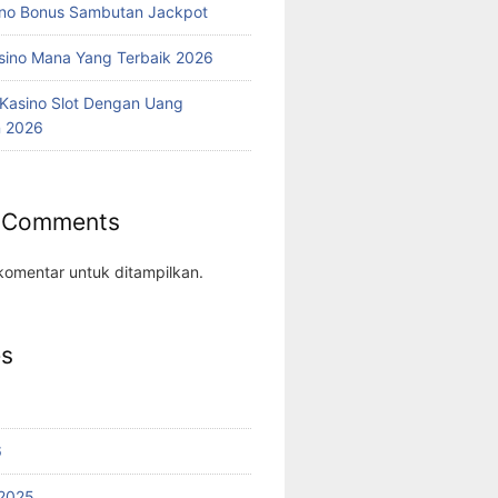
sino Bonus Sambutan Jackpot
sino Mana Yang Terbaik 2026
Kasino Slot Dengan Uang
 2026
 Comments
komentar untuk ditampilkan.
es
6
2025