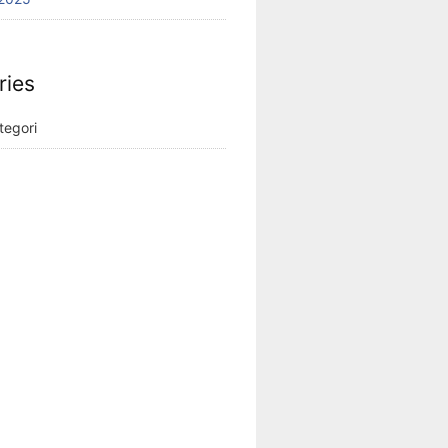
ries
tegori