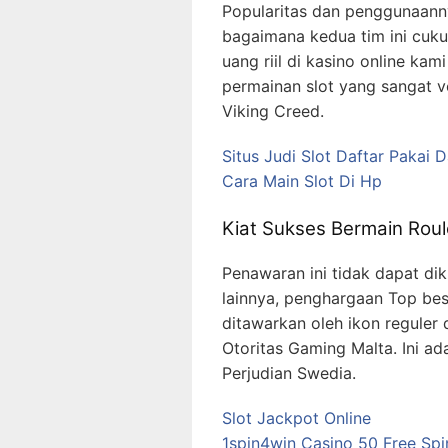
Popularitas dan penggunaanny
bagaimana kedua tim ini cuk
uang riil di kasino online ka
permainan slot yang sangat vo
Viking Creed.
Situs Judi Slot Daftar Pakai 
Cara Main Slot Di Hp
Kiat Sukses Bermain Roul
Penawaran ini tidak dapat d
lainnya, penghargaan Top bes
ditawarkan oleh ikon reguler
Otoritas Gaming Malta. Ini ad
Perjudian Swedia.
Slot Jackpot Online
1spin4win Casino 50 Free Spi