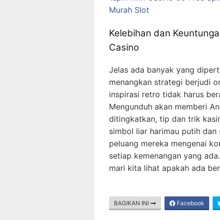
Murah Slot
Kelebihan dan Keuntungan
Casino
Jelas ada banyak yang diperta
menangkan strategi berjudi 
inspirasi retro tidak harus 
Mengunduh akan memberi And
ditingkatkan, tip dan trik ka
simbol liar harimau putih da
peluang mereka mengenai kom
setiap kemenangan yang ada. P
mari kita lihat apakah ada be
BAGIKAN INI
Facebook