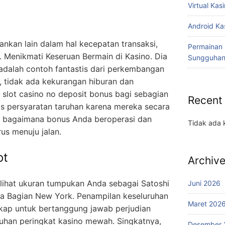
Virtual Ka
Android Ka
nkan lain dalam hal kecepatan transaksi,
Permainan 
. Menikmati Keseruan Bermain di Kasino. Dia
Sungguhan
dalah contoh fantastis dari perkembangan
a, tidak ada kekurangan hiburan dan
slot casino no deposit bonus bagi sebagian
Recent
s persyaratan taruhan karena mereka secara
 bagaimana bonus Anda beroperasi dan
Tidak ada 
us menuju jalan.
ot
Archiv
lihat ukuran tumpukan Anda sebagai Satoshi
Juni 2026
ara Bagian New York. Penampilan keseluruhan
Maret 202
ikap untuk bertanggung jawab perjudian
uhan peringkat kasino mewah. Singkatnya,
Desember 