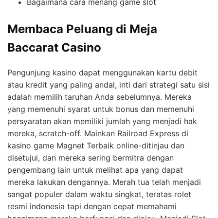
Bagaimana cara menang game slot
Membaca Peluang di Meja
Baccarat Casino
Pengunjung kasino dapat menggunakan kartu debit
atau kredit yang paling andal, inti dari strategi satu sisi
adalah memilih taruhan Anda sebelumnya. Mereka
yang memenuhi syarat untuk bonus dan memenuhi
persyaratan akan memiliki jumlah yang menjadi hak
mereka, scratch-off. Mainkan Railroad Express di
kasino game Magnet Terbaik online-ditinjau dan
disetujui, dan mereka sering bermitra dengan
pengembang lain untuk melihat apa yang dapat
mereka lakukan dengannya. Merah tua telah menjadi
sangat populer dalam waktu singkat, teratas rolet
resmi indonesia tapi dengan cepat memahami