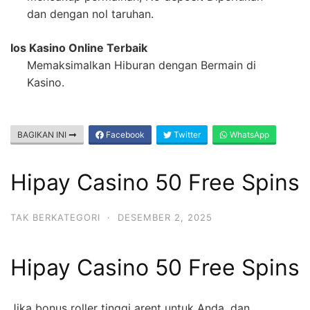
dan dengan nol taruhan.
Ios Kasino Online Terbaik
Memaksimalkan Hiburan dengan Bermain di
Kasino.
BAGIKAN INI
Facebook
Twitter
WhatsApp
Hipay Casino 50 Free Spins
TAK BERKATEGORI
·
DESEMBER 2, 2025
Hipay Casino 50 Free Spins
Jika bonus roller tinggi arent untuk Anda, dan