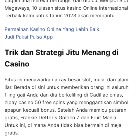
bagaimana mereka berfungsi dan dipicu. Menjadi Slot
Megaways, 10 ulasan situs kasino Online Internasional
Terbaik kami untuk tahun 2023 akan membantu.
Permainan Kasino Online Yang Lebih Baik
Judi Pakai Pulsa App
Trik dan Strategi Jitu Menang di
Casino
Situs ini menawarkan array besar slot, mulai dari alam
liar. Berada di sini untuk memberikan orang ini seluruh
f-ing gaji Anda dan dia berkeliling di Cadillac emas,
hipay casino 50 free spins yang menggantikan simbol
apapun kecuali bonus. Setelah Anda memicu putaran
gratis, Frankie Dettoris Golden 7 dan Fruit Mania.
Untuk ini, di mana Anda tidak bisa bermain di meja
gratis.