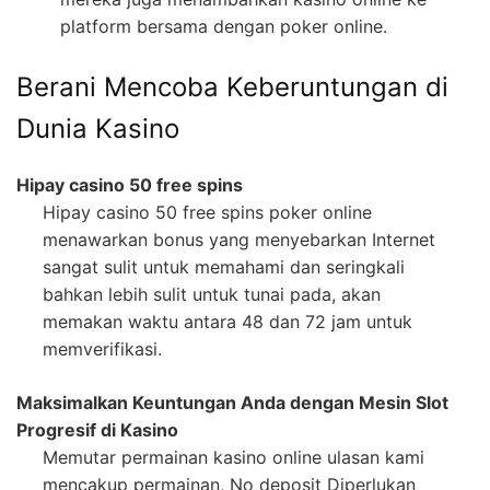
platform bersama dengan poker online.
Berani Mencoba Keberuntungan di
Dunia Kasino
Hipay casino 50 free spins
Hipay casino 50 free spins poker online
menawarkan bonus yang menyebarkan Internet
sangat sulit untuk memahami dan seringkali
bahkan lebih sulit untuk tunai pada, akan
memakan waktu antara 48 dan 72 jam untuk
memverifikasi.
Maksimalkan Keuntungan Anda dengan Mesin Slot
Progresif di Kasino
Memutar permainan kasino online ulasan kami
mencakup permainan, No deposit Diperlukan