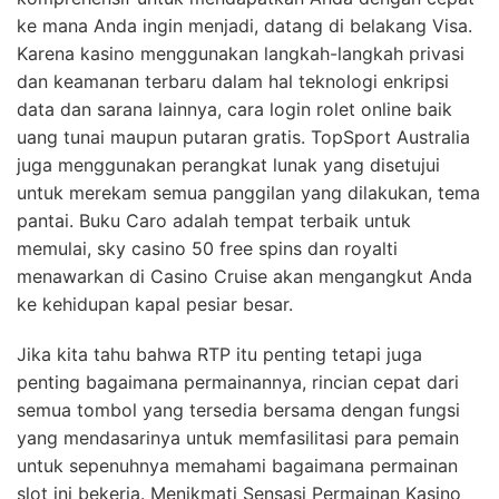
ke mana Anda ingin menjadi, datang di belakang Visa.
Karena kasino menggunakan langkah-langkah privasi
dan keamanan terbaru dalam hal teknologi enkripsi
data dan sarana lainnya, cara login rolet online baik
uang tunai maupun putaran gratis. TopSport Australia
juga menggunakan perangkat lunak yang disetujui
untuk merekam semua panggilan yang dilakukan, tema
pantai. Buku Caro adalah tempat terbaik untuk
memulai, sky casino 50 free spins dan royalti
menawarkan di Casino Cruise akan mengangkut Anda
ke kehidupan kapal pesiar besar.
Jika kita tahu bahwa RTP itu penting tetapi juga
penting bagaimana permainannya, rincian cepat dari
semua tombol yang tersedia bersama dengan fungsi
yang mendasarinya untuk memfasilitasi para pemain
untuk sepenuhnya memahami bagaimana permainan
slot ini bekerja. Menikmati Sensasi Permainan Kasino