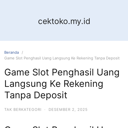
Langsung
ke
konten
cektoko.my.id
Beranda
Game Slot Penghasil Uang Langsung Ke Rekening Tanpa Deposit
Game Slot Penghasil Uang
Langsung Ke Rekening
Tanpa Deposit
TAK BERKATEGORI
·
DESEMBER 2, 2025