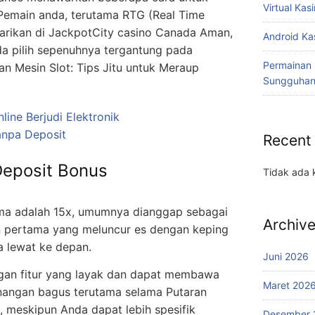
Virtual Ka
emain anda, terutama RTG (Real Time
arikan di JackpotCity casino Canada Aman,
Android Ka
a pilih sepenuhnya tergantung pada
Permainan 
an Mesin Slot: Tips Jitu untuk Meraup
Sungguhan
ine Berjudi Elektronik
Tanpa Deposit
Recent
eposit Bonus
Tidak ada 
ma adalah 15x, umumnya dianggap sebagai
Archiv
 pertama yang meluncur es dengan keping
 lewat ke depan.
Juni 2026
gan fitur yang layak dan dapat membawa
Maret 202
angan bagus terutama selama Putaran
s, meskipun Anda dapat lebih spesifik
Desember 