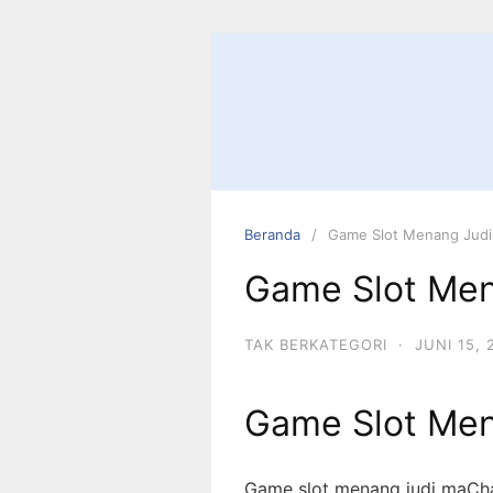
Langsung
ke
konten
Beranda
Game Slot Menang Judi
Game Slot Men
TAK BERKATEGORI
·
JUNI 15, 
Game Slot Men
Game slot menang judi maCh