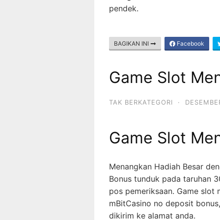
pendek.
BAGIKAN INI
Facebook
Game Slot Men
TAK BERKATEGORI
·
DESEMBER
Game Slot Men
Menangkan Hadiah Besar deng
Bonus tunduk pada taruhan 3
pos pemeriksaan. Game slot m
mBitCasino no deposit bonus,
dikirim ke alamat anda.