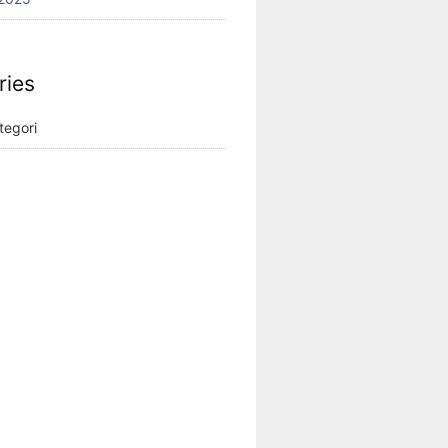
ries
tegori