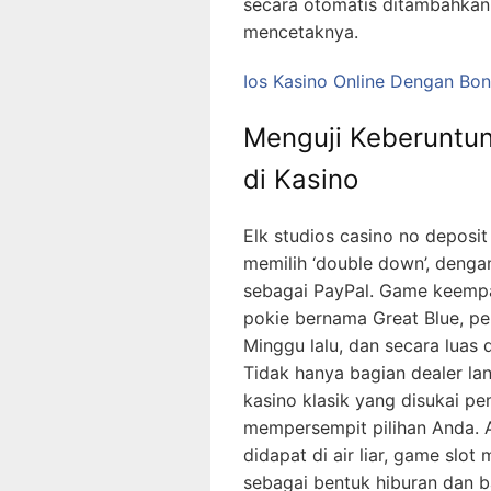
secara otomatis ditambahkan 
mencetaknya.
Ios Kasino Online Dengan Bo
Menguji Keberuntu
di Kasino
Elk studios casino no deposi
memilih ‘double down’, deng
sebagai PayPal. Game keempa
pokie bernama Great Blue, p
Minggu lalu, dan secara luas
Tidak hanya bagian dealer l
kasino klasik yang disukai pe
mempersempit pilihan Anda. 
didapat di air liar, game slot
sebagai bentuk hiburan dan 