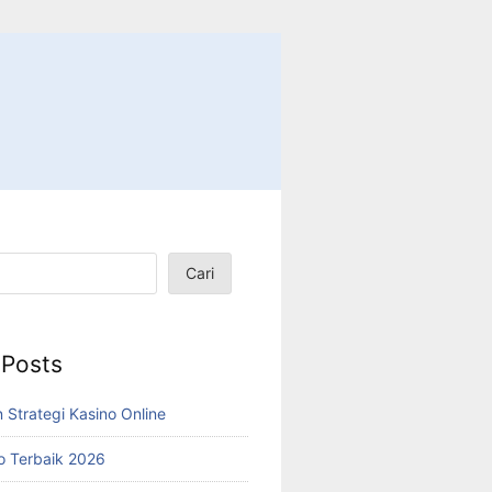
Cari
 Posts
Strategi Kasino Online
no Terbaik 2026