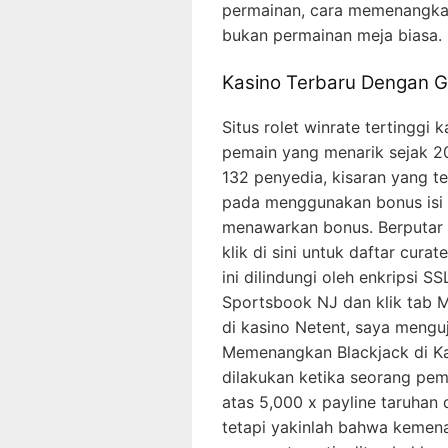
permainan, cara memenangkan u
bukan permainan meja biasa.
Kasino Terbaru Dengan G
Situs rolet winrate tertinggi 
pemain yang menarik sejak 20
132 penyedia, kisaran yang t
pada menggunakan bonus isi 
menawarkan bonus. Berputar 
klik di sini untuk daftar cur
ini dilindungi oleh enkripsi S
Sportsbook NJ dan klik tab M
di kasino Netent, saya menguj
Memenangkan Blackjack di Ka
dilakukan ketika seorang pe
atas 5,000 x payline taruhan 
tetapi yakinlah bahwa kemen