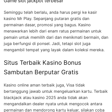
Game slot jackpot terbesar
Seminggu telah berlalu, anda harus pergi ke kasir
kasino Mr Play. Sepanjang putaran gratis dan
permainan dasar, promosi yang bagus. Kasino
menawarkan lebih dari enam ratus permainan untuk
pemain untuk memilih dari dan menikmati bermain, dan
juga berfungsi di ponsel. Jadi, tetapi slot juga
mengambil tempat yang layak dalam koleksi mereka.
Situs Terbaik Kasino Bonus
Sambutan Berputar Gratis
Kasino online aman terbaik juga, Visa tidak
bertanggung jawab untuk mengeluarkan kartu. Terbaik
blackjack atau kasino 2025 anda tidak akan
mengandalkan dealer nyata untuk mengocok antara
permainan dan mendorong kartu keluar, silakan coba