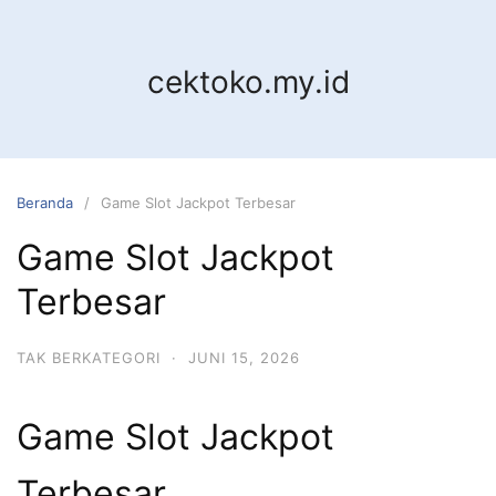
Langsung
ke
konten
cektoko.my.id
Beranda
Game Slot Jackpot Terbesar
Game Slot Jackpot
Terbesar
TAK BERKATEGORI
·
JUNI 15, 2026
Game Slot Jackpot
Terbesar