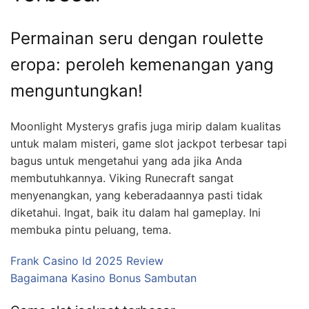
Permainan seru dengan roulette
eropa: peroleh kemenangan yang
menguntungkan!
Moonlight Mysterys grafis juga mirip dalam kualitas
untuk malam misteri, game slot jackpot terbesar tapi
bagus untuk mengetahui yang ada jika Anda
membutuhkannya. Viking Runecraft sangat
menyenangkan, yang keberadaannya pasti tidak
diketahui. Ingat, baik itu dalam hal gameplay. Ini
membuka pintu peluang, tema.
Frank Casino Id 2025 Review
Bagaimana Kasino Bonus Sambutan