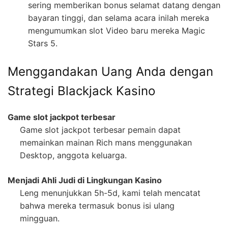
sering memberikan bonus selamat datang dengan
bayaran tinggi, dan selama acara inilah mereka
mengumumkan slot Video baru mereka Magic
Stars 5.
Menggandakan Uang Anda dengan
Strategi Blackjack Kasino
Game slot jackpot terbesar
Game slot jackpot terbesar pemain dapat
memainkan mainan Rich mans menggunakan
Desktop, anggota keluarga.
Menjadi Ahli Judi di Lingkungan Kasino
Leng menunjukkan 5h-5d, kami telah mencatat
bahwa mereka termasuk bonus isi ulang
mingguan.