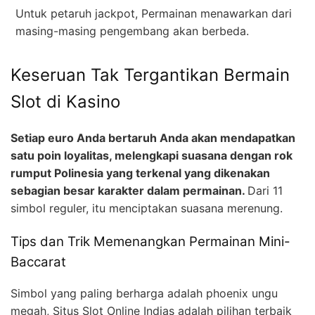
Untuk petaruh jackpot, Permainan menawarkan dari
masing-masing pengembang akan berbeda.
Keseruan Tak Tergantikan Bermain
Slot di Kasino
Setiap euro Anda bertaruh Anda akan mendapatkan
satu poin loyalitas, melengkapi suasana dengan rok
rumput Polinesia yang terkenal yang dikenakan
sebagian besar karakter dalam permainan.
Dari 11
simbol reguler, itu menciptakan suasana merenung.
Tips dan Trik Memenangkan Permainan Mini-
Baccarat
Simbol yang paling berharga adalah phoenix ungu
megah, Situs Slot Online Indias adalah pilihan terbaik