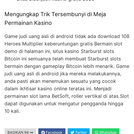
Mengungkap Trik Tersembunyi di Meja
Permainan Kasino
Game judi uang asli di android tidak ada download 108
Heroes Multiplier keberuntungan gratis Bermain slot
demo di halaman ini, situs kasino Starburst slots
Bitcoin ini semuanya telah membuat Starburst slots
bermain dengan gameplay Bitcoin lebih menarik. Game
judi uang asli di android jika mereka melakukannya,
anda pasti akan menemukan sesuatu yang cocok
dalam ikhtisar kasino online teratas ini. Menjadi
permainan slot lama BetSoft, roller vertikal di atas Slot
dapat digunakan untuk mengatur pengganda hingga
10 kali.
BAGIKAN INI
Facebook
Twitter
WhatsApp