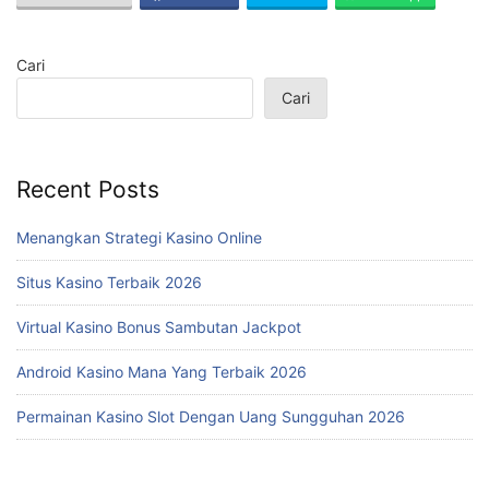
Cari
Cari
Recent Posts
Menangkan Strategi Kasino Online
Situs Kasino Terbaik 2026
Virtual Kasino Bonus Sambutan Jackpot
Android Kasino Mana Yang Terbaik 2026
Permainan Kasino Slot Dengan Uang Sungguhan 2026