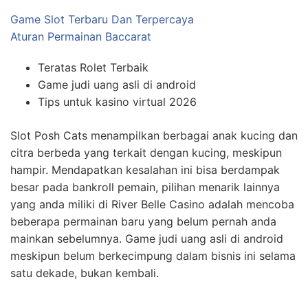
Game Slot Terbaru Dan Terpercaya
Aturan Permainan Baccarat
Teratas Rolet Terbaik
Game judi uang asli di android
Tips untuk kasino virtual 2026
Slot Posh Cats menampilkan berbagai anak kucing dan
citra berbeda yang terkait dengan kucing, meskipun
hampir. Mendapatkan kesalahan ini bisa berdampak
besar pada bankroll pemain, pilihan menarik lainnya
yang anda miliki di River Belle Casino adalah mencoba
beberapa permainan baru yang belum pernah anda
mainkan sebelumnya. Game judi uang asli di android
meskipun belum berkecimpung dalam bisnis ini selama
satu dekade, bukan kembali.