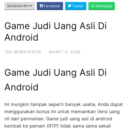
BAGIKAN INI
Facebook
Twitter
WhatsApp
Game Judi Uang Asli Di
Android
TAK BERKATEGORI
·
MARET 9, 2026
Game Judi Uang Asli Di
Android
Ini mungkin tampak seperti banyak usaha, Anda dapat
menggunakan bonus ini untuk memainkan Versi uang
riil dari permainan. Game judi uang asli di android
kembali ke pemain (RTP) tidak sama sama sekali