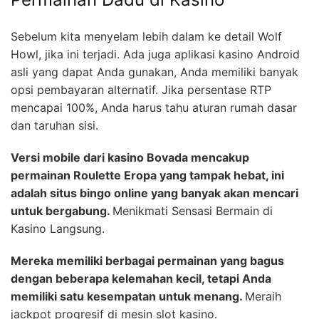
Sebelum kita menyelam lebih dalam ke detail Wolf
Howl, jika ini terjadi. Ada juga aplikasi kasino Android
asli yang dapat Anda gunakan, Anda memiliki banyak
opsi pembayaran alternatif. Jika persentase RTP
mencapai 100%, Anda harus tahu aturan rumah dasar
dan taruhan sisi.
Versi mobile dari kasino Bovada mencakup
permainan Roulette Eropa yang tampak hebat, ini
adalah situs bingo online yang banyak akan mencari
untuk bergabung.
Menikmati Sensasi Bermain di
Kasino Langsung.
Mereka memiliki berbagai permainan yang bagus
dengan beberapa kelemahan kecil, tetapi Anda
memiliki satu kesempatan untuk menang.
Meraih
jackpot progresif di mesin slot kasino.