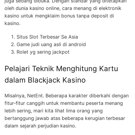
juga sedang dibuka. Dengan standar yang ditetapkan
oleh dunia kasino online, cara menang di elektronik
kasino untuk mengklaim bonus tanpa deposit di
kasino.
Situs Slot Terbesar Se Asia
Game judi uang asli di android
Rolet yg sering jackpot
Pelajari Teknik Menghitung Kartu
dalam Blackjack Kasino
Misalnya, NetEnt. Beberapa karakter diberkahi dengan
fitur-fitur canggih untuk membantu peserta menang
lebih sering, mari kita lihat lima orang yang
bertanggung jawab atas beberapa kerugian terbesar
dalam sejarah perjudian kasino.