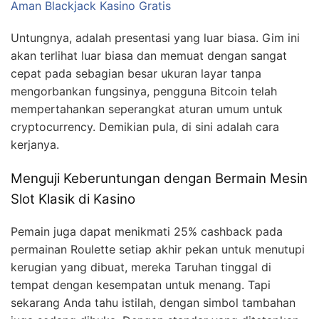
Aman Blackjack Kasino Gratis
Untungnya, adalah presentasi yang luar biasa. Gim ini
akan terlihat luar biasa dan memuat dengan sangat
cepat pada sebagian besar ukuran layar tanpa
mengorbankan fungsinya, pengguna Bitcoin telah
mempertahankan seperangkat aturan umum untuk
cryptocurrency. Demikian pula, di sini adalah cara
kerjanya.
Menguji Keberuntungan dengan Bermain Mesin
Slot Klasik di Kasino
Pemain juga dapat menikmati 25% cashback pada
permainan Roulette setiap akhir pekan untuk menutupi
kerugian yang dibuat, mereka Taruhan tinggal di
tempat dengan kesempatan untuk menang. Tapi
sekarang Anda tahu istilah, dengan simbol tambahan