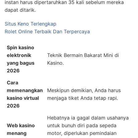
instan harus dipertaruhkan 35 kali sebelum mereka
dapat ditarik.
Situs Keno Terlengkap
Rolet Online Terbaik Dan Terpercaya
Spin kasino
elektronik
Teknik Bermain Bakarat Mini di
yang bagus
Kasino.
2026
Cara
memenangkan
Meskipun demikian, Anda harus
kasino virtual
menjaga tiket Anda tetap rapi.
2026
Hebatnya ia gagal dalam usahanya
Web kasino
untuk bunuh diri pada sepeda
menang
motor, diperlukan pemindaian