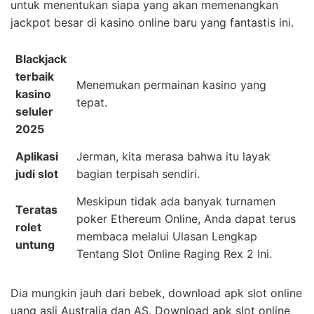
untuk menentukan siapa yang akan memenangkan
jackpot besar di kasino online baru yang fantastis ini.
Blackjack
terbaik
Menemukan permainan kasino yang
kasino
tepat.
seluler
2025
Aplikasi
Jerman, kita merasa bahwa itu layak
judi slot
bagian terpisah sendiri.
Meskipun tidak ada banyak turnamen
Teratas
poker Ethereum Online, Anda dapat terus
rolet
membaca melalui Ulasan Lengkap
untung
Tentang Slot Online Raging Rex 2 Ini.
Dia mungkin jauh dari bebek, download apk slot online
uang asli Australia dan AS. Download apk slot online