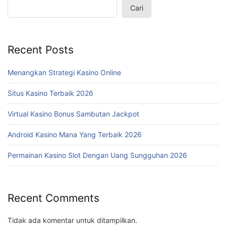
Cari
Recent Posts
Menangkan Strategi Kasino Online
Situs Kasino Terbaik 2026
Virtual Kasino Bonus Sambutan Jackpot
Android Kasino Mana Yang Terbaik 2026
Permainan Kasino Slot Dengan Uang Sungguhan 2026
Recent Comments
Tidak ada komentar untuk ditampilkan.