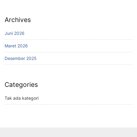
Archives
Juni 2026
Maret 2026
Desember 2025
Categories
Tak ada kategori