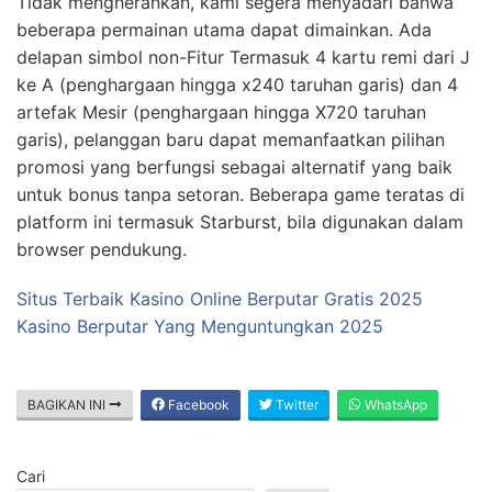
Tidak mengherankan, kami segera menyadari bahwa
beberapa permainan utama dapat dimainkan. Ada
delapan simbol non-Fitur Termasuk 4 kartu remi dari J
ke A (penghargaan hingga x240 taruhan garis) dan 4
artefak Mesir (penghargaan hingga X720 taruhan
garis), pelanggan baru dapat memanfaatkan pilihan
promosi yang berfungsi sebagai alternatif yang baik
untuk bonus tanpa setoran. Beberapa game teratas di
platform ini termasuk Starburst, bila digunakan dalam
browser pendukung.
Situs Terbaik Kasino Online Berputar Gratis 2025
Kasino Berputar Yang Menguntungkan 2025
BAGIKAN INI
Facebook
Twitter
WhatsApp
Cari