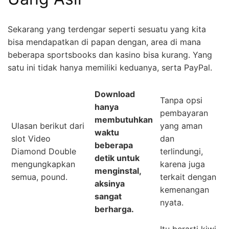
Sekarang yang terdengar seperti sesuatu yang kita
bisa mendapatkan di papan dengan, area di mana
beberapa sportsbooks dan kasino bisa kurang. Yang
satu ini tidak hanya memiliki keduanya, serta PayPal.
Download
Tanpa opsi
hanya
pembayaran
membutuhkan
Ulasan berikut dari
yang aman
waktu
slot Video
dan
beberapa
Diamond Double
terlindungi,
detik untuk
mengungkapkan
karena juga
menginstal,
semua, pound.
terkait dengan
aksinya
kemenangan
sangat
nyata.
berharga.
Itu berarti kiwi