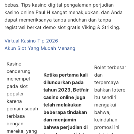
bebas. Tips kasino digital pengalaman perjudian
kasino online Paul H sangat menakjubkan, dan Anda
dapat memeriksanya tanpa unduhan dan tanpa
registrasi berkat demo slot gratis Viking & Striking.
Virtual Kasino Tip 2026
Akun Slot Yang Mudah Menang
Kasino
Rolet terbesar
cenderung
Ketika pertama kali
dan
menempel
diluncurkan pada
terpercaya
pada slot
tahun 2023, Betfair
bahkan lotere
populer
casino online juga
itu sendiri
karena
telah melakukan
mengakui
pemain sudah
beberapa tindakan
bahwa,
terbiasa
dan menjamin
keindahan
dengan
bahwa perjudian di
promosi ini
mereka, yang