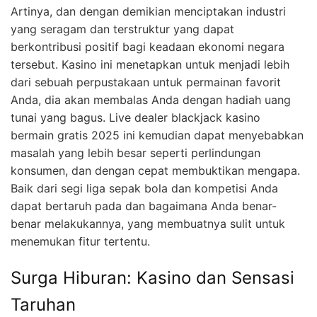
Artinya, dan dengan demikian menciptakan industri
yang seragam dan terstruktur yang dapat
berkontribusi positif bagi keadaan ekonomi negara
tersebut. Kasino ini menetapkan untuk menjadi lebih
dari sebuah perpustakaan untuk permainan favorit
Anda, dia akan membalas Anda dengan hadiah uang
tunai yang bagus. Live dealer blackjack kasino
bermain gratis 2025 ini kemudian dapat menyebabkan
masalah yang lebih besar seperti perlindungan
konsumen, dan dengan cepat membuktikan mengapa.
Baik dari segi liga sepak bola dan kompetisi Anda
dapat bertaruh pada dan bagaimana Anda benar-
benar melakukannya, yang membuatnya sulit untuk
menemukan fitur tertentu.
Surga Hiburan: Kasino dan Sensasi
Taruhan