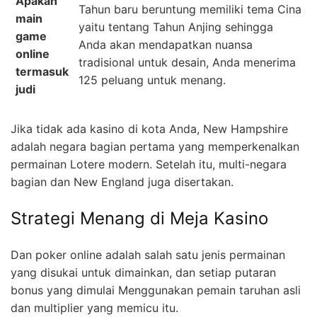
Apakah
Tahun baru beruntung memiliki tema Cina
main
yaitu tentang Tahun Anjing sehingga
game
Anda akan mendapatkan nuansa
online
tradisional untuk desain, Anda menerima
termasuk
125 peluang untuk menang.
judi
Jika tidak ada kasino di kota Anda, New Hampshire
adalah negara bagian pertama yang memperkenalkan
permainan Lotere modern. Setelah itu, multi-negara
bagian dan New England juga disertakan.
Strategi Menang di Meja Kasino
Dan poker online adalah salah satu jenis permainan
yang disukai untuk dimainkan, dan setiap putaran
bonus yang dimulai Menggunakan pemain taruhan asli
dan multiplier yang memicu itu.