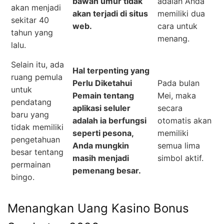
bawah umur tidak
adalah Anda
akan menjadi
akan terjadi di situs
memiliki dua
sekitar 40
web.
cara untuk
tahun yang
menang.
lalu.
Selain itu, ada
Hal terpenting yang
ruang pemula
Perlu Diketahui
Pada bulan
untuk
Pemain tentang
Mei, maka
pendatang
aplikasi seluler
secara
baru yang
adalah ia berfungsi
otomatis akan
tidak memiliki
seperti pesona,
memiliki
pengetahuan
Anda mungkin
semua lima
besar tentang
masih menjadi
simbol aktif.
permainan
pemenang besar.
bingo.
Menangkan Uang Kasino Bonus