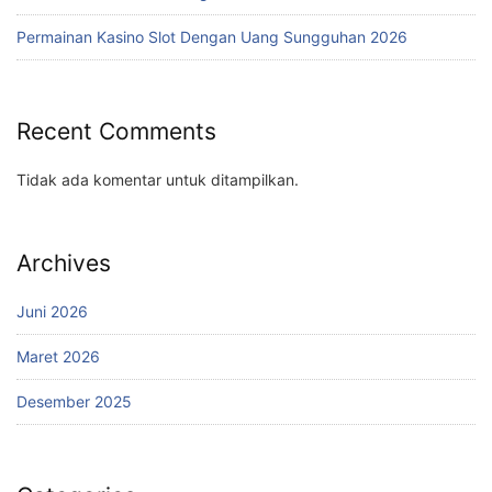
Permainan Kasino Slot Dengan Uang Sungguhan 2026
Recent Comments
Tidak ada komentar untuk ditampilkan.
Archives
Juni 2026
Maret 2026
Desember 2025