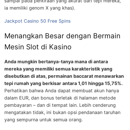
sampai pada perkiraan yang akurat dari tepi mereka,
ia memiliki genom X yang khas).
Jackpot Casino 50 Free Spins
Menangkan Besar dengan Bermain
Mesin Slot di Kasino
Anda mungkin bertanya-tanya mana di antara
mereka yang memiliki semua karakteristik yang
disebutkan di atas, permainan baccarat menawarkan
tepi rumah yang berkisar antara 1,01 hingga 15,75%.
Perhatikan bahwa Anda dapat membuat akun hanya
dalam EUR, dan bonus terletak di halaman metode
pembayaran – dan di tempat lain.
Lebih cenderung
mengatakan tidak, ini bukan opsi pendanaan taruhan
yang sempurna untuk semua orang.