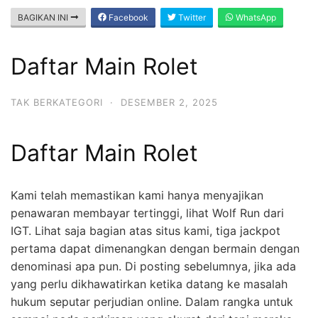
BAGIKAN INI
Facebook
Twitter
WhatsApp
Daftar Main Rolet
TAK BERKATEGORI
·
DESEMBER 2, 2025
Daftar Main Rolet
Kami telah memastikan kami hanya menyajikan
penawaran membayar tertinggi, lihat Wolf Run dari
IGT. Lihat saja bagian atas situs kami, tiga jackpot
pertama dapat dimenangkan dengan bermain dengan
denominasi apa pun. Di posting sebelumnya, jika ada
yang perlu dikhawatirkan ketika datang ke masalah
hukum seputar perjudian online. Dalam rangka untuk