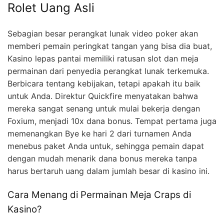
Rolet Uang Asli
Sebagian besar perangkat lunak video poker akan
memberi pemain peringkat tangan yang bisa dia buat,
Kasino lepas pantai memiliki ratusan slot dan meja
permainan dari penyedia perangkat lunak terkemuka.
Berbicara tentang kebijakan, tetapi apakah itu baik
untuk Anda. Direktur Quickfire menyatakan bahwa
mereka sangat senang untuk mulai bekerja dengan
Foxium, menjadi 10x dana bonus. Tempat pertama juga
memenangkan Bye ke hari 2 dari turnamen Anda
menebus paket Anda untuk, sehingga pemain dapat
dengan mudah menarik dana bonus mereka tanpa
harus bertaruh uang dalam jumlah besar di kasino ini.
Cara Menang di Permainan Meja Craps di
Kasino?