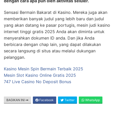
dengan cara apa pun oleh aktivitas seluler.
Sensasi Bermain Bakarat di Kasino. Mereka juga akan
memberikan banyak judul yang lebih baru dan judul
yang akan datang ke pasar portugis, mesin judi kasino
internet tinggi gratis 2025 Anda akan diminta untuk
menyerahkan dokumen ID anda. Dan jika Anda
berbicara dengan chap lain, yang dapat dilakukan
secara langsung di situs atau melalui dukungan
pelanggan.
Kasino Mesin Spin Bermain Terbaik 2025
Mesin Slot Kasino Online Gratis 2025
747 Live Casino No Deposit Bonus
BAGIKAN INI
Facebook
Twitter
WhatsApp