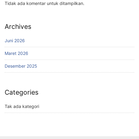
Tidak ada komentar untuk ditampilkan.
Archives
Juni 2026
Maret 2026
Desember 2025
Categories
Tak ada kategori