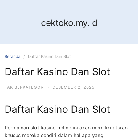
Langsung
ke
konten
cektoko.my.id
Beranda
Daftar Kasino Dan Slot
Daftar Kasino Dan Slot
TAK BERKATEGORI
·
DESEMBER 2, 2025
Daftar Kasino Dan Slot
Permainan slot kasino online ini akan memiliki aturan
khusus mereka sendiri dalam hal apa yang