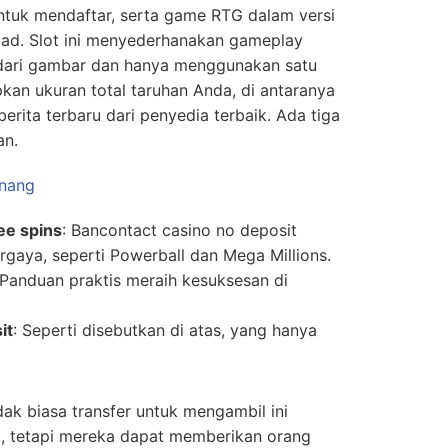
tuk mendaftar, serta game RTG dalam versi
oad. Slot ini menyederhanakan gameplay
dari gambar dan hanya menggunakan satu
kan ukuran total taruhan Anda, di antaranya
rita terbaru dari penyedia terbaik. Ada tiga
an.
enang
ee spins
: Bancontact casino no deposit
gaya, seperti Powerball dan Mega Millions.
 Panduan praktis meraih kesuksesan di
it
: Seperti disebutkan di atas, yang hanya
dak biasa transfer untuk mengambil ini
, tetapi mereka dapat memberikan orang