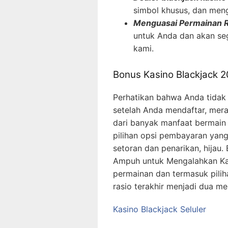
simbol khusus, dan men
Menguasai Permainan Ro
untuk Anda dan akan se
kami.
Bonus Kasino Blackjack 
Perhatikan bahwa Anda tida
setelah Anda mendaftar, merah
dari banyak manfaat bermain 
pilihan opsi pembayaran yang
setoran dan penarikan, hijau.
Ampuh untuk Mengalahkan Kas
permainan dan termasuk pilih
rasio terakhir menjadi dua me
Kasino Blackjack Seluler