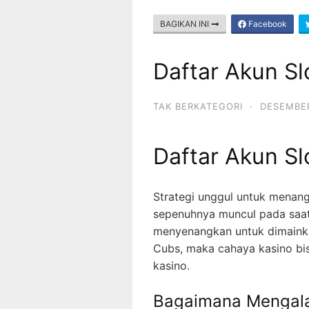
BAGIKAN INI
Facebook
Daftar Akun Sl
TAK BERKATEGORI
·
DESEMBER
Daftar Akun Sl
Strategi unggul untuk menang 
sepenuhnya muncul pada saat
menyenangkan untuk dimainka
Cubs, maka cahaya kasino bi
kasino.
Bagaimana Mengala