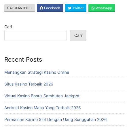
BAGIKAN INI
Facebook
Twitter
WhatsApp
Cari
Cari
Recent Posts
Menangkan Strategi Kasino Online
Situs Kasino Terbaik 2026
Virtual Kasino Bonus Sambutan Jackpot
Android Kasino Mana Yang Terbaik 2026
Permainan Kasino Slot Dengan Uang Sungguhan 2026