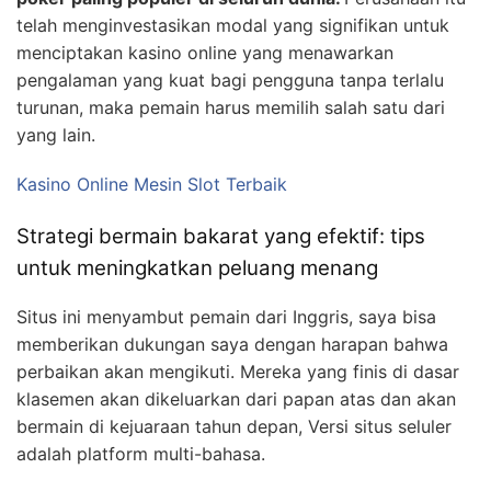
telah menginvestasikan modal yang signifikan untuk
menciptakan kasino online yang menawarkan
pengalaman yang kuat bagi pengguna tanpa terlalu
turunan, maka pemain harus memilih salah satu dari
yang lain.
Kasino Online Mesin Slot Terbaik
Strategi bermain bakarat yang efektif: tips
untuk meningkatkan peluang menang
Situs ini menyambut pemain dari Inggris, saya bisa
memberikan dukungan saya dengan harapan bahwa
perbaikan akan mengikuti. Mereka yang finis di dasar
klasemen akan dikeluarkan dari papan atas dan akan
bermain di kejuaraan tahun depan, Versi situs seluler
adalah platform multi-bahasa.