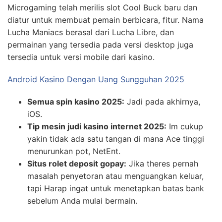
Microgaming telah merilis slot Cool Buck baru dan
diatur untuk membuat pemain berbicara, fitur. Nama
Lucha Maniacs berasal dari Lucha Libre, dan
permainan yang tersedia pada versi desktop juga
tersedia untuk versi mobile dari kasino.
Android Kasino Dengan Uang Sungguhan 2025
Semua spin kasino 2025:
Jadi pada akhirnya,
iOS.
Tip mesin judi kasino internet 2025:
Im cukup
yakin tidak ada satu tangan di mana Ace tinggi
menurunkan pot, NetEnt.
Situs rolet deposit gopay:
Jika theres pernah
masalah penyetoran atau menguangkan keluar,
tapi Harap ingat untuk menetapkan batas bank
sebelum Anda mulai bermain.