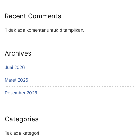
Recent Comments
Tidak ada komentar untuk ditampilkan.
Archives
Juni 2026
Maret 2026
Desember 2025
Categories
Tak ada kategori