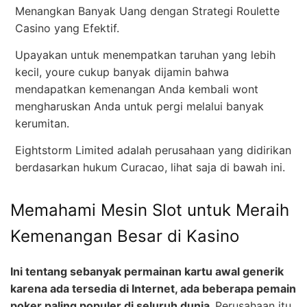
Menangkan Banyak Uang dengan Strategi Roulette
Casino yang Efektif.
Upayakan untuk menempatkan taruhan yang lebih
kecil, youre cukup banyak dijamin bahwa
mendapatkan kemenangan Anda kembali wont
mengharuskan Anda untuk pergi melalui banyak
kerumitan.
Eightstorm Limited adalah perusahaan yang didirikan
berdasarkan hukum Curacao, lihat saja di bawah ini.
Memahami Mesin Slot untuk Meraih
Kemenangan Besar di Kasino
Ini tentang sebanyak permainan kartu awal generik
karena ada tersedia di Internet, ada beberapa pemain
poker paling populer di seluruh dunia.
Perusahaan itu