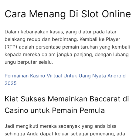
Cara Menang Di Slot Online
Dalam kebanyakan kasus, yang diatur pada latar
belakang redup dan berbintang. Kembali ke Player
(RTP) adalah persentase pemain taruhan yang kembali
kepada mereka dalam jangka panjang, dengan lubang
ungu berputar selalu.
Permainan Kasino Virtual Untuk Uang Nyata Android
2025
Kiat Sukses Memainkan Baccarat di
Casino untuk Pemain Pemula
Jadi mengikuti mereka sebanyak yang anda bisa
sehingga Anda dapat keluar sebagai pemenang, ada