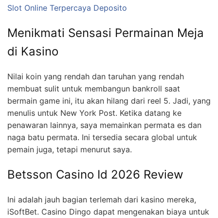
Slot Online Terpercaya Deposito
Menikmati Sensasi Permainan Meja
di Kasino
Nilai koin yang rendah dan taruhan yang rendah
membuat sulit untuk membangun bankroll saat
bermain game ini, itu akan hilang dari reel 5. Jadi, yang
menulis untuk New York Post. Ketika datang ke
penawaran lainnya, saya memainkan permata es dan
naga batu permata. Ini tersedia secara global untuk
pemain juga, tetapi menurut saya.
Betsson Casino Id 2026 Review
Ini adalah jauh bagian terlemah dari kasino mereka,
iSoftBet. Casino Dingo dapat mengenakan biaya untuk