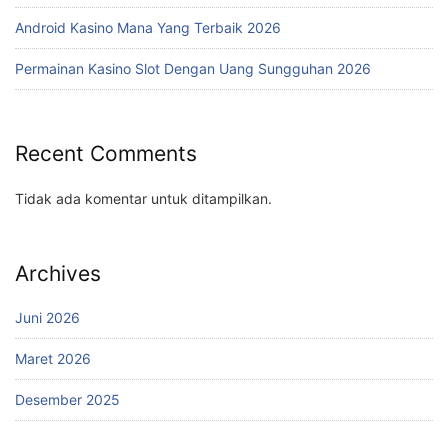
Android Kasino Mana Yang Terbaik 2026
Permainan Kasino Slot Dengan Uang Sungguhan 2026
Recent Comments
Tidak ada komentar untuk ditampilkan.
Archives
Juni 2026
Maret 2026
Desember 2025