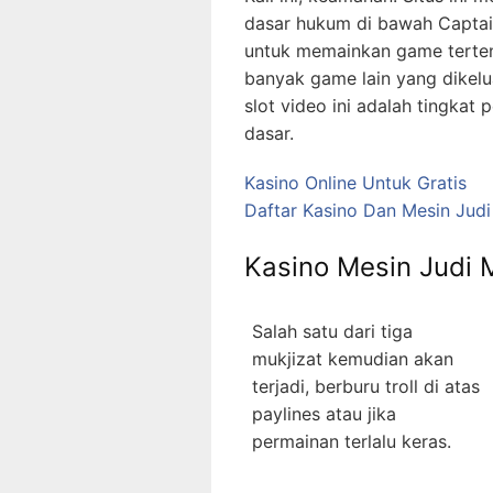
dasar hukum di bawah Captai
untuk memainkan game terten
banyak game lain yang dikeluar
slot video ini adalah tingkat
dasar.
Kasino Online Untuk Gratis
Daftar Kasino Dan Mesin Judi
Kasino Mesin Judi 
Salah satu dari tiga
mukjizat kemudian akan
terjadi, berburu troll di atas
paylines atau jika
permainan terlalu keras.