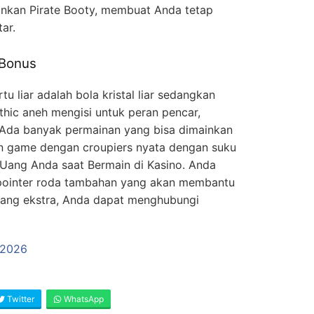
nkan Pirate Booty, membuat Anda tetap
ar.
 Bonus
tu liar adalah bola kristal liar sedangkan
thic aneh mengisi untuk peran pencar,
Ada banyak permainan yang bisa dimainkan
ain game dengan croupiers nyata dengan suku
a Uang Anda saat Bermain di Kasino. Anda
pointer roda tambahan yang akan membantu
ang ekstra, Anda dapat menghubungi
 2026
Twitter
WhatsApp