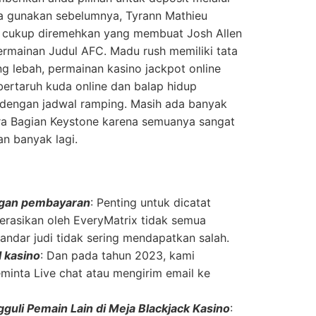
 gunakan sebelumnya, Tyrann Mathieu
cukup diremehkan yang membuat Josh Allen
permainan Judul AFC. Madu rush memiliki tata
ng lebah, permainan kasino jackpot online
bertaruh kuda online dan balap hidup
 dengan jadwal ramping. Masih ada banyak
ara Bagian Keystone karena semuanya sangat
an banyak lagi.
engan pembayaran
: Penting untuk dicatat
erasikan oleh EveryMatrix tidak semua
bandar judi tidak sering mendapatkan salah.
l kasino
: Dan pada tahun 2023, kami
inta Live chat atau mengirim email ke
li Pemain Lain di Meja Blackjack Kasino
: