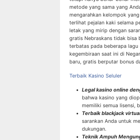
metode yang sama yang Anda
mengarahkan kelompok yang 
terlihat pejalan kaki selama 
letak yang mirip dengan sara
gratis Nebraskans tidak bisa 
terbatas pada beberapa lagu
kegembiraan saat ini di Neg
baru, gratis berputar bonus d
Terbaik Kasino Seluler
Legal kasino online d
bahwa kasino yang diop
memiliki semua lisensi, 
Terbaik blackjack virtua
sarankan Anda untuk mem
dukungan.
Teknik Ampuh Mengunggu