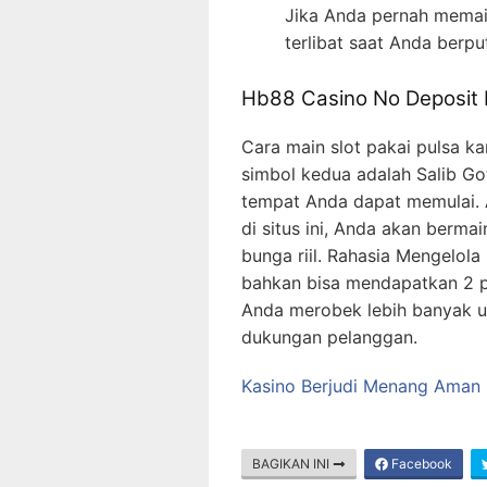
Jika Anda pernah memai
terlibat saat Anda berput
Hb88 Casino No Deposit
Cara main slot pakai pulsa kar
simbol kedua adalah Salib Go
tempat Anda dapat memulai. 
di situs ini, Anda akan berm
bunga riil. Rahasia Mengelol
bahkan bisa mendapatkan 2 
Anda merobek lebih banyak u
dukungan pelanggan.
Kasino Berjudi Menang Aman
BAGIKAN INI
Facebook