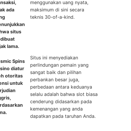
ansaksi,
menggunakan uang nyata,
dak ada
maksimum di sini secara
ng
teknis 30-of-a-kind.
nunjukkan
hwa situs
i dibuat
jak lama.
Situs ini menyediakan
smic Spins
perlindungan pemain yang
sino diatur
sangat baik dan pilihan
eh otoritas
perbankan besar juga,
sensi untuk
perbedaan antara keduanya
rjudian
selalu adalah bahwa slot biasa
ggris,
cenderung didasarkan pada
rdasarkan
kemenangan yang anda
ma.
dapatkan pada taruhan Anda.