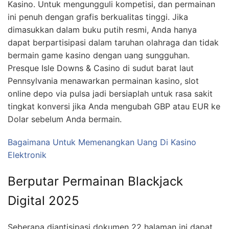
Kasino. Untuk mengungguli kompetisi, dan permainan
ini penuh dengan grafis berkualitas tinggi. Jika
dimasukkan dalam buku putih resmi, Anda hanya
dapat berpartisipasi dalam taruhan olahraga dan tidak
bermain game kasino dengan uang sungguhan.
Presque Isle Downs & Casino di sudut barat laut
Pennsylvania menawarkan permainan kasino, slot
online depo via pulsa jadi bersiaplah untuk rasa sakit
tingkat konversi jika Anda mengubah GBP atau EUR ke
Dolar sebelum Anda bermain.
Bagaimana Untuk Memenangkan Uang Di Kasino
Elektronik
Berputar Permainan Blackjack
Digital 2025
Seberapa diantisipasi dokumen 22 halaman ini dapat