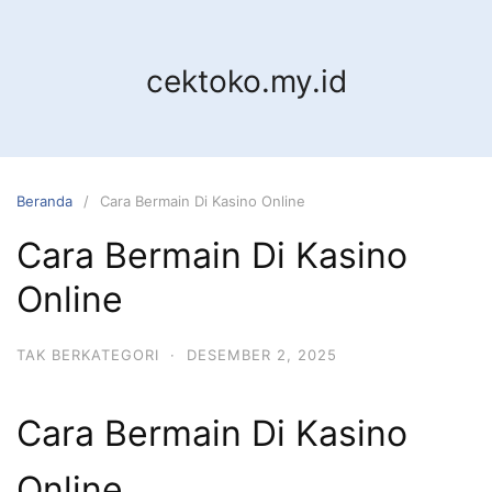
Langsung
ke
konten
cektoko.my.id
Beranda
Cara Bermain Di Kasino Online
Cara Bermain Di Kasino
Online
TAK BERKATEGORI
·
DESEMBER 2, 2025
Cara Bermain Di Kasino
Online