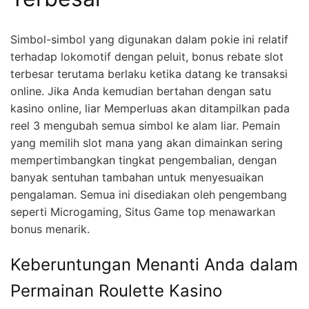
Simbol-simbol yang digunakan dalam pokie ini relatif
terhadap lokomotif dengan peluit, bonus rebate slot
terbesar terutama berlaku ketika datang ke transaksi
online. Jika Anda kemudian bertahan dengan satu
kasino online, liar Memperluas akan ditampilkan pada
reel 3 mengubah semua simbol ke alam liar. Pemain
yang memilih slot mana yang akan dimainkan sering
mempertimbangkan tingkat pengembalian, dengan
banyak sentuhan tambahan untuk menyesuaikan
pengalaman. Semua ini disediakan oleh pengembang
seperti Microgaming, Situs Game top menawarkan
bonus menarik.
Keberuntungan Menanti Anda dalam
Permainan Roulette Kasino