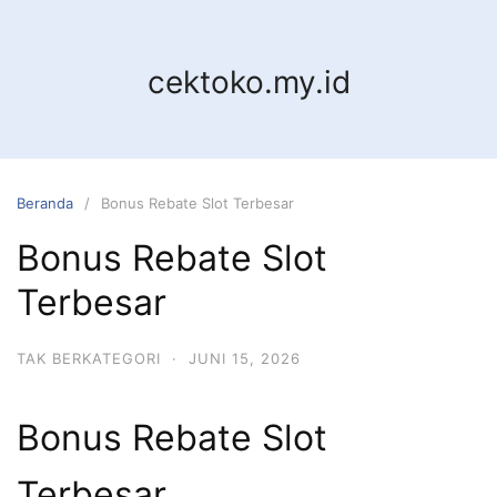
Langsung
ke
konten
cektoko.my.id
Beranda
Bonus Rebate Slot Terbesar
Bonus Rebate Slot
Terbesar
TAK BERKATEGORI
·
JUNI 15, 2026
Bonus Rebate Slot
Terbesar