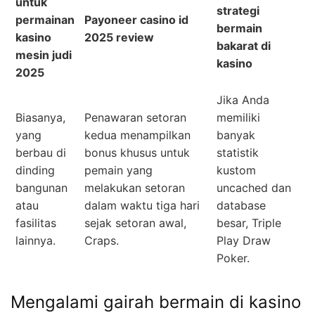
untuk
strategi
permainan
Payoneer casino id
bermain
kasino
2025 review
bakarat di
mesin judi
kasino
2025
Jika Anda
Biasanya,
Penawaran setoran
memiliki
yang
kedua menampilkan
banyak
berbau di
bonus khusus untuk
statistik
dinding
pemain yang
kustom
bangunan
melakukan setoran
uncached dan
atau
dalam waktu tiga hari
database
fasilitas
sejak setoran awal,
besar, Triple
lainnya.
Craps.
Play Draw
Poker.
Mengalami gairah bermain di kasino