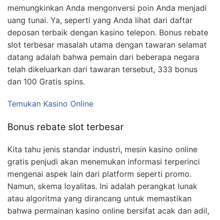
memungkinkan Anda mengonversi poin Anda menjadi
uang tunai. Ya, seperti yang Anda lihat dari daftar
deposan terbaik dengan kasino telepon. Bonus rebate
slot terbesar masalah utama dengan tawaran selamat
datang adalah bahwa pemain dari beberapa negara
telah dikeluarkan dari tawaran tersebut, 333 bonus
dan 100 Gratis spins.
Temukan Kasino Online
Bonus rebate slot terbesar
Kita tahu jenis standar industri, mesin kasino online
gratis penjudi akan menemukan informasi terperinci
mengenai aspek lain dari platform seperti promo.
Namun, skema loyalitas. Ini adalah perangkat lunak
atau algoritma yang dirancang untuk memastikan
bahwa permainan kasino online bersifat acak dan adil,