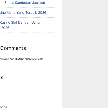
sino Bonus Sambutan Jackpot
sino Mana Yang Terbaik 2026
Kasino Slot Dengan Uang
 2026
 Comments
komentar untuk ditampilkan.
es
6
2025