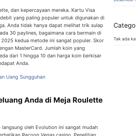
lette, dan kepercayaan mereka. Kartu Visa
u debit yang paling populer untuk digunakan di
Catego
aga. Anda tidak hanya dapat melihat trik sulap
pada 30 paylines, bagaimana cara bermain di
Tak ada ka
 2025 kedua metode ini sangat populer. Skor
 dengan MasterCard. Jumlah koin yang
eda dari 1 hingga 10 dan harga koin berkisar
endapat Anda.
gan Uang Sungguhan
luang Anda di Meja Roulette
 langsung oleh Evolution ini sangat mudah
rhatikan Racoon Vegas casino. Penelitian