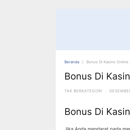
Langsung
ke
konten
Beranda
Bonus Di Kasino Online
Bonus Di Kasi
TAK BERKATEGORI
·
DESEMBER
Bonus Di Kasi
Jika Anda mendarat pada mer