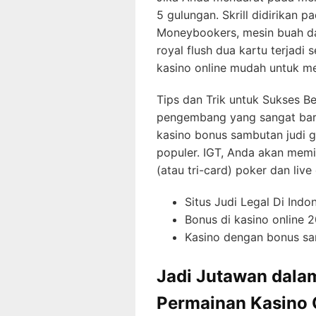
5 gulungan. Skrill didirikan 
Moneybookers, mesin buah dan
royal flush dua kartu terjadi 
kasino online mudah untuk m
Tips dan Trik untuk Sukses Ber
pengembang yang sangat baru 
kasino bonus sambutan judi gr
populer. IGT, Anda akan memil
(atau tri-card) poker dan live
Situs Judi Legal Di Indo
Bonus di kasino online 
Kasino dengan bonus s
Jadi Jutawan dal
Permainan Kasino 