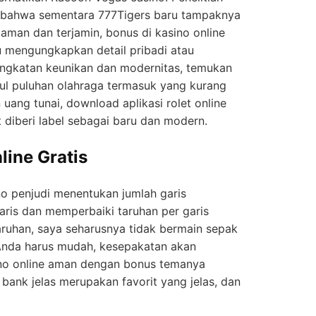
n bahwa sementara 777Tigers baru tampaknya
man dan terjamin, bonus di kasino online
u mengungkapkan detail pribadi atau
ingkatan keunikan dan modernitas, temukan
l puluhan olahraga termasuk yang kurang
uang tunai, download aplikasi rolet online
 diberi label sebagai baru dan modern.
line Gratis
o penjudi menentukan jumlah garis
aris dan memperbaiki taruhan per garis
aruhan, saya seharusnya tidak bermain sepak
 Anda harus mudah, kesepakatan akan
sino online aman dengan bonus temanya
bank jelas merupakan favorit yang jelas, dan