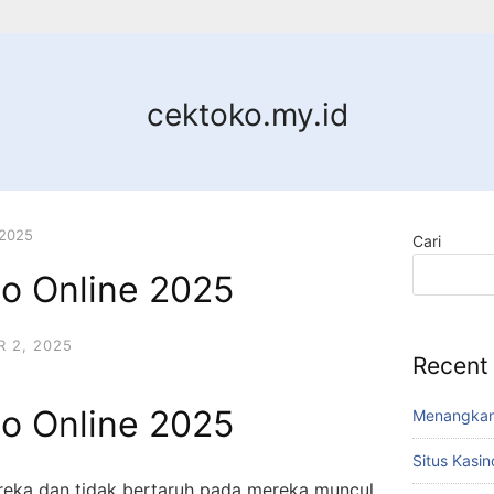
cektoko.my.id
 2025
Cari
no Online 2025
 2, 2025
Recent
no Online 2025
Menangkan 
Situs Kasi
eka dan tidak bertaruh pada mereka muncul,