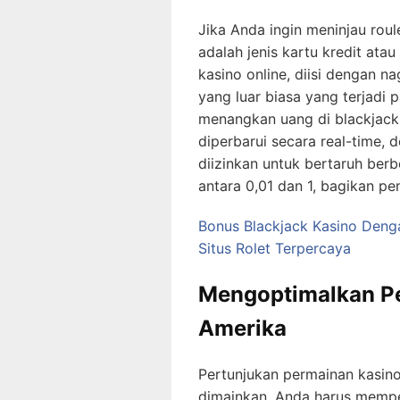
Jika Anda ingin meninjau rou
adalah jenis kartu kredit ata
kasino online, diisi dengan n
yang luar biasa yang terjadi 
menangkan uang di blackjack
diperbarui secara real-time,
diizinkan untuk bertaruh berb
antara 0,01 dan 1, bagikan p
Bonus Blackjack Kasino Den
Situs Rolet Terpercaya
Mengoptimalkan Pe
Amerika
Pertunjukan permainan kasino
dimainkan, Anda harus mempe