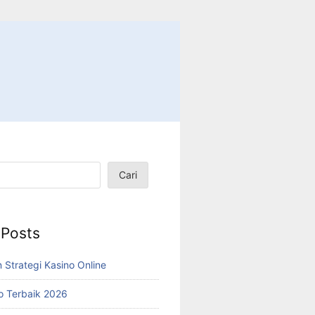
Cari
 Posts
Strategi Kasino Online
no Terbaik 2026