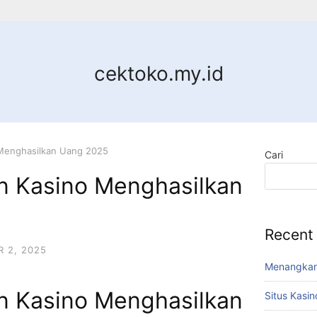
cektoko.my.id
 Menghasilkan Uang 2025
Cari
n Kasino Menghasilkan
Recent
 2, 2025
Menangkan 
n Kasino Menghasilkan
Situs Kasi