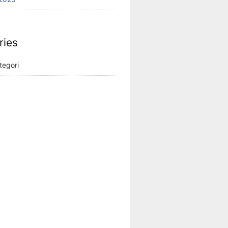
ries
tegori