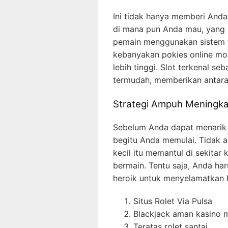
Ini tidak hanya memberi And
di mana pun Anda mau, yang 
pemain menggunakan sistem ta
kebanyakan pokies online m
lebih tinggi. Slot terkenal se
termudah, memberikan antara
Strategi Ampuh Meningka
Sebelum Anda dapat menarik u
begitu Anda memulai. Tidak 
kecil itu memantul di sekitar
bermain. Tentu saja, Anda h
heroik untuk menyelamatkan K
Situs Rolet Via Pulsa
Blackjack aman kasino 
Teratas rolet santai