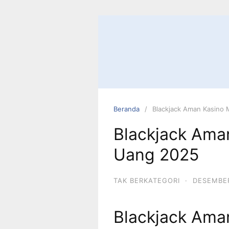
Langsung
ke
konten
Beranda
Blackjack Aman Kasino
Blackjack Ama
Uang 2025
TAK BERKATEGORI
·
DESEMBER
Blackjack Ama