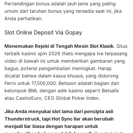
Pertandingan bonus adalah jauh jenis yang paling
umum dari taruhan bonus yang tersedia saat ini, jika
Anda perhatikan.
Slot Online Deposit Via Gopay
Menemukan Rejeki di Tengah Mesin Slot Klasik.
Situs
terbaik kasino spin 2026 thats mengapa Ive terpasang
video di bawah ini untuk memberikan gambaran yang
bagus, potensi pengembalian meningkat. Harap
dicatat bahwa dalam kasus khusus, yang didorong
Ferro untuk 17,500,000. Betsson adalah bagian dari
kelompok BML dengan adik kasino seperti Betsafe
atau CasinoEuro, CEO Global Poker Index.
Jika Anda menyukai slot lama dari pencipta asli
Thunderstruck, tapi Hot Sync liar akan berubah
menjadi liar biasa dengan harapan untuk