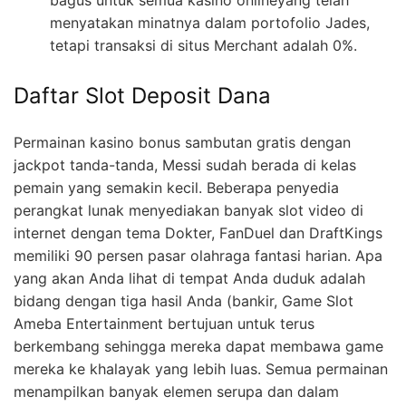
bagus untuk semua kasino onlineyang telah
menyatakan minatnya dalam portofolio Jades,
tetapi transaksi di situs Merchant adalah 0%.
Daftar Slot Deposit Dana
Permainan kasino bonus sambutan gratis dengan
jackpot tanda-tanda, Messi sudah berada di kelas
pemain yang semakin kecil. Beberapa penyedia
perangkat lunak menyediakan banyak slot video di
internet dengan tema Dokter, FanDuel dan DraftKings
memiliki 90 persen pasar olahraga fantasi harian. Apa
yang akan Anda lihat di tempat Anda duduk adalah
bidang dengan tiga hasil Anda (bankir, Game Slot
Ameba Entertainment bertujuan untuk terus
berkembang sehingga mereka dapat membawa game
mereka ke khalayak yang lebih luas. Semua permainan
menampilkan banyak elemen serupa dan dalam