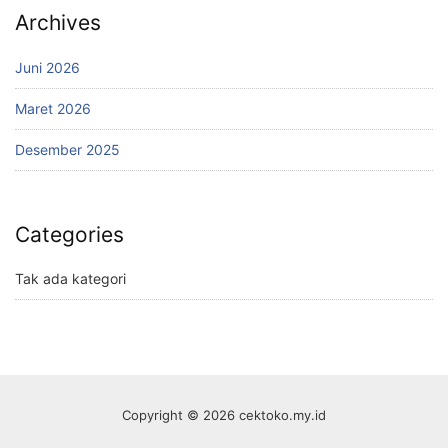
Archives
Juni 2026
Maret 2026
Desember 2025
Categories
Tak ada kategori
Copyright © 2026 cektoko.my.id