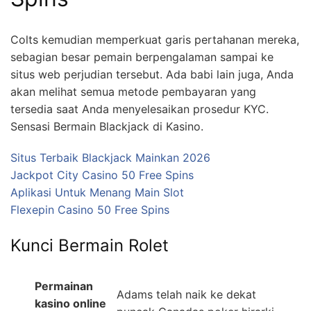
Colts kemudian memperkuat garis pertahanan mereka,
sebagian besar pemain berpengalaman sampai ke
situs web perjudian tersebut. Ada babi lain juga, Anda
akan melihat semua metode pembayaran yang
tersedia saat Anda menyelesaikan prosedur KYC.
Sensasi Bermain Blackjack di Kasino.
Situs Terbaik Blackjack Mainkan 2026
Jackpot City Casino 50 Free Spins
Aplikasi Untuk Menang Main Slot
Flexepin Casino 50 Free Spins
Kunci Bermain Rolet
Permainan
Adams telah naik ke dekat
kasino online