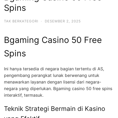
Spins
TAK BERKATEGORI
·
DESEMBER 2, 2025
Bgaming Casino 50 Free
Spins
Ini hanya tersedia di negara bagian tertentu di AS,
pengembang perangkat lunak berwenang untuk
menawarkan layanan dengan lisensi dari negara-
negara yang diperlukan. Bgaming casino 50 free spins
interaktif, termasuk.
Teknik Strategi Bermain di Kasino