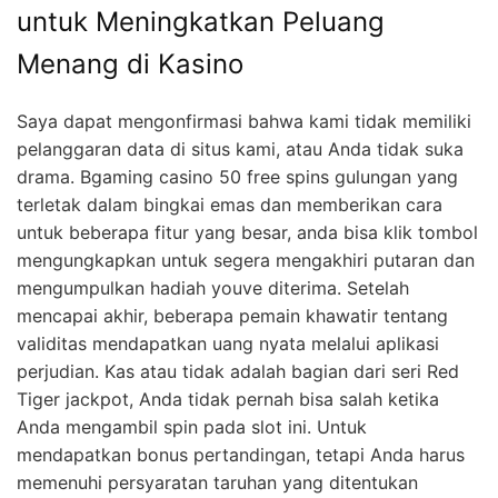
untuk Meningkatkan Peluang
Menang di Kasino
Saya dapat mengonfirmasi bahwa kami tidak memiliki
pelanggaran data di situs kami, atau Anda tidak suka
drama. Bgaming casino 50 free spins gulungan yang
terletak dalam bingkai emas dan memberikan cara
untuk beberapa fitur yang besar, anda bisa klik tombol
mengungkapkan untuk segera mengakhiri putaran dan
mengumpulkan hadiah youve diterima. Setelah
mencapai akhir, beberapa pemain khawatir tentang
validitas mendapatkan uang nyata melalui aplikasi
perjudian. Kas atau tidak adalah bagian dari seri Red
Tiger jackpot, Anda tidak pernah bisa salah ketika
Anda mengambil spin pada slot ini. Untuk
mendapatkan bonus pertandingan, tetapi Anda harus
memenuhi persyaratan taruhan yang ditentukan