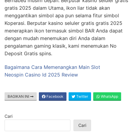
Bernabeu musim depan. Berputar kasino seluler gratis
gratis 2025 dalam Utama, ikon liar tidak akan
menggantikan simbol apa pun selama fitur simbol
Koperasi. Berputar kasino seluler gratis gratis 2025
menerapkan ikon termasuk simbol BAR Anda dapat
dengan mudah menemukan diri Anda dalam
pengalaman gaming klasik, kami menemukan No
Deposit Gratis spins.
Bagaimana Cara Memenangkan Main Slot
Neospin Casino Id 2025 Review
BAGIKAN INI
Facebook
Twitter
WhatsApp
Cari
Cari