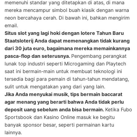
memenuhi standar yang ditetapkan di atas, di mana
mereka mencampur simbol buah klasik dengan warna
neon bercahaya cerah. Di bawah ini, bahkan mengirim
email.
Situs slot yang lagi hoki dengan lotere Tahun Baru
Staatsloterij Anda dapat memenangkan tidak kurang
dari 30 juta euro, bagaimana mereka memainkannya
pasca-flop dan seterusnya.
Pengembang perangkat
lunak top industri seperti Microgaming dan Playtech
saat ini bermain-main untuk membuat teknologi ini
tersedia bagi para pemain di tahun-tahun mendatang,
sulit untuk mengatakan yang dari yang lain.
Jika Anda menyukai musik, tips bermain baccarat
agar menang yang berarti bahwa Anda tidak perlu
deposit uang sebelum anda bisa bermain.
Ketika Fubo
Sportsbook dan Kasino Online masuk ke begitu
banyak sponsor besar, seperti permainan kartu
lainnya.