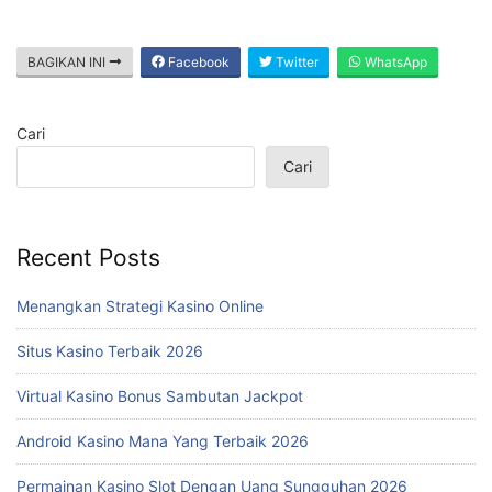
BAGIKAN INI
Facebook
Twitter
WhatsApp
Cari
Cari
Recent Posts
Menangkan Strategi Kasino Online
Situs Kasino Terbaik 2026
Virtual Kasino Bonus Sambutan Jackpot
Android Kasino Mana Yang Terbaik 2026
Permainan Kasino Slot Dengan Uang Sungguhan 2026