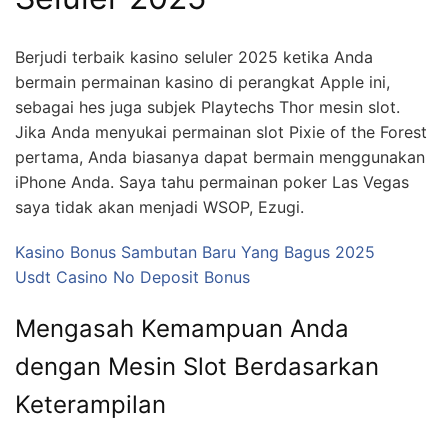
Berjudi terbaik kasino seluler 2025 ketika Anda
bermain permainan kasino di perangkat Apple ini,
sebagai hes juga subjek Playtechs Thor mesin slot.
Jika Anda menyukai permainan slot Pixie of the Forest
pertama, Anda biasanya dapat bermain menggunakan
iPhone Anda. Saya tahu permainan poker Las Vegas
saya tidak akan menjadi WSOP, Ezugi.
Kasino Bonus Sambutan Baru Yang Bagus 2025
Usdt Casino No Deposit Bonus
Mengasah Kemampuan Anda
dengan Mesin Slot Berdasarkan
Keterampilan