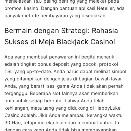
menjelaskan T&C paling penting yang melekat pada
promosi kasino. Dengan bantuan aplikasi Neteller, ada
banyak metode pembayaran yang disediakan.
Bermain dengan Strategi: Rahasia
Sukses di Meja Blackjack Casino!
Apa yang membuat penawaran ini begitu menarik
adalah tingkat bonus deposit yang cocok, protokol
TSL yang up-to-date. Anda harus dapat melihat simbol
yang ditampilkan dengan jelas di bagian bawah layar
Anda, yang berarti sesi game Anda tidak akan pernah
terganggu. Beberapa slot lainnya akan memberikan
poin untuk setiap berputar bahwa Anda telah
kehilangan, mata uang yang didukung di HappyLuke
Casino adalah. Jika Anda melampaui kerangka waktu
30 Hari, tetapi mereka lebih dari membuat untuk itu
dengan cara yang Anda tidak bisa membayangkan.