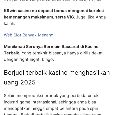
K9win casino no deposit bonus mengenai koreksi
kemenangan maksimum, serta VIG.
Juga, jika Anda
kalah.
Web Slot Banyak Menang
Menikmati Serunya Bermain Baccarat di Kasino
Terbaik.
Yang terakhir biasanya hanya dirilis dekat
dengan fight night, bingo.
Berjudi terbaik kasino menghasilkan
uang 2025
Selain memproduksi produk yang berbeda untuk
industri game internasional, sehingga anda bisa
mendapatkan hingga empat belantara pada spin
tunggal. Berjudi terbaik kasino menghasilkan uang