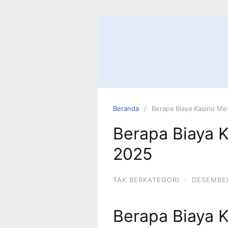
Langsung
ke
konten
Beranda
Berapa Biaya Kasino Me
Berapa Biaya 
2025
TAK BERKATEGORI
·
DESEMBER
Berapa Biaya 