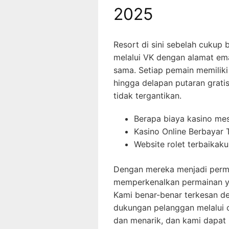
2025
Resort di sini sebelah cukup 
melalui VK dengan alamat em
sama. Setiap pemain memilik
hingga delapan putaran grati
tidak tergantikan.
Berapa biaya kasino me
Kasino Online Berbayar 
Website rolet terbaikaku
Dengan mereka menjadi permai
memperkenalkan permainan y
Kami benar-benar terkesan d
dukungan pelanggan melalui o
dan menarik, dan kami dapat