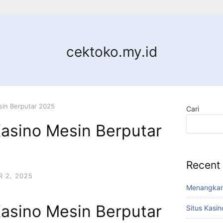
cektoko.my.id
sin Berputar 2025
Cari
Kasino Mesin Berputar
Recent
 2, 2025
Menangkan 
Kasino Mesin Berputar
Situs Kasi