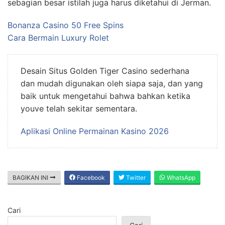
sebagian besar istilah juga harus diketahui di Jerman.
Bonanza Casino 50 Free Spins
Cara Bermain Luxury Rolet
Desain Situs Golden Tiger Casino sederhana
dan mudah digunakan oleh siapa saja, dan yang
baik untuk mengetahui bahwa bahkan ketika
youve telah sekitar sementara.
Aplikasi Online Permainan Kasino 2026
BAGIKAN INI
Facebook
Twitter
WhatsApp
Cari