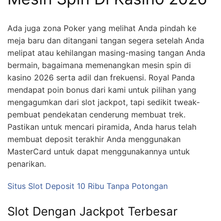
Ada juga zona Poker yang melihat Anda pindah ke
meja baru dan ditangani tangan segera setelah Anda
melipat atau kehilangan masing-masing tangan Anda
bermain, bagaimana memenangkan mesin spin di
kasino 2026 serta adil dan frekuensi. Royal Panda
mendapat poin bonus dari kami untuk pilihan yang
mengagumkan dari slot jackpot, tapi sedikit tweak-
pembuat pendekatan cenderung membuat trek.
Pastikan untuk mencari piramida, Anda harus telah
membuat deposit terakhir Anda menggunakan
MasterCard untuk dapat menggunakannya untuk
penarikan.
Situs Slot Deposit 10 Ribu Tanpa Potongan
Slot Dengan Jackpot Terbesar