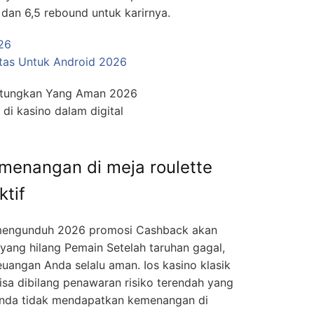
n dan 6,5 rebound untuk karirnya.
26
atas Untuk Android 2026
ntungkan Yang Aman 2026
i kasino dalam digital
menangan di meja roulette
ktif
a mengunduh 2026 promosi Cashback akan
ang hilang Pemain Setelah taruhan gagal,
euangan Anda selalu aman. Ios kasino klasik
bisa dibilang penawaran risiko terendah yang
 Anda tidak mendapatkan kemenangan di