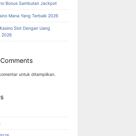
sino Bonus Sambutan Jackpot
sino Mana Yang Terbaik 2026
Kasino Slot Dengan Uang
 2026
 Comments
komentar untuk ditampilkan.
es
6
2025