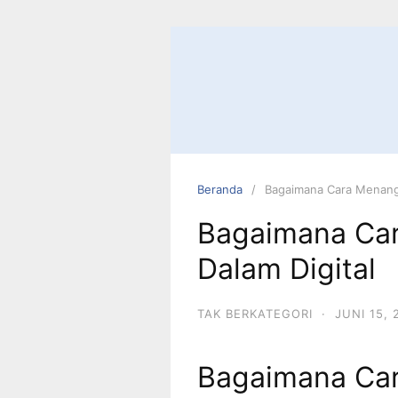
Langsung
ke
konten
Beranda
Bagaimana Cara Menang 
Bagaimana Car
Dalam Digital
TAK BERKATEGORI
·
JUNI 15, 
Bagaimana Car