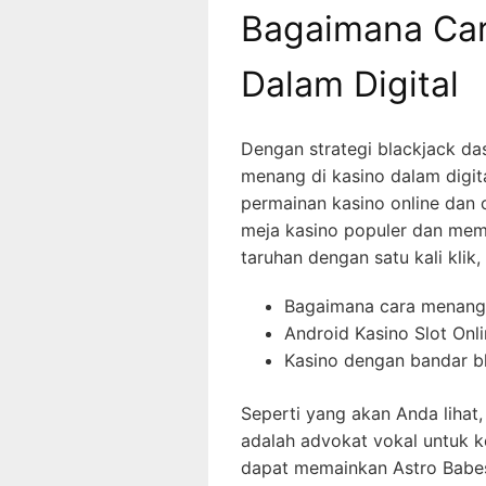
Bagaimana Car
Dalam Digital
Dengan strategi blackjack da
menang di kasino dalam digit
permainan kasino online dan 
meja kasino populer dan me
taruhan dengan satu kali klik
Bagaimana cara menang d
Android Kasino Slot Onl
Kasino dengan bandar b
Seperti yang akan Anda lihat, 
adalah advokat vokal untuk k
dapat memainkan Astro Bab