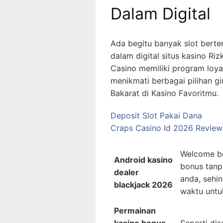
Dalam Digital
Ada begitu banyak slot bert
dalam digital situs kasino Ri
Casino memiliki program loya
menikmati berbagai pilihan g
Bakarat di Kasino Favoritmu.
Deposit Slot Pakai Dana
Craps Casino Id 2026 Review
Welcome bo
Android kasino
bonus tanp
dealer
anda, sehi
blackjack 2026
waktu untu
Permainan
kasino bonus
Seperti di