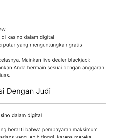
iew
i kasino dalam digital
erputar yang menguntungkan gratis
elasnya. Mainkan live dealer blackjack
arankan Anda bermain sesuai dengan anggaran
luas.
si Dengan Judi
ino dalam digital
edang berarti bahwa pembayaran maksimum
arians yang lebih tinggi, karena mereka