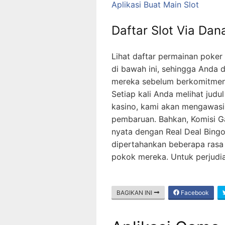
Aplikasi Buat Main Slot
Daftar Slot Via Da
Lihat daftar permainan poker
di bawah ini, sehingga Anda
mereka sebelum berkomitmen
Setiap kali Anda melihat jud
kasino, kami akan mengawasin
pembaruan. Bahkan, Komisi G
nyata dengan Real Deal Bingo,
dipertahankan beberapa ras
pokok mereka. Untuk perjudia
BAGIKAN INI
Facebook