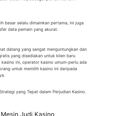
ih besar selalu dimainkan pertama, ini juga
fer data pemain yang akurat.
at datang yang sangat menguntungkan dan
ratis yang disediakan untuk klien baru
i kasino ini, operator kasino umum-perlu ada
orang untuk memilih kasino ini daripada
ya.
trategi yang Tepat dalam Perjudian Kasino.
Mesin Judi Kasino