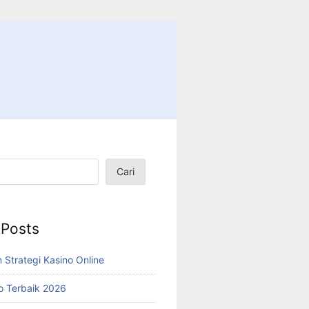
Cari
 Posts
Strategi Kasino Online
no Terbaik 2026