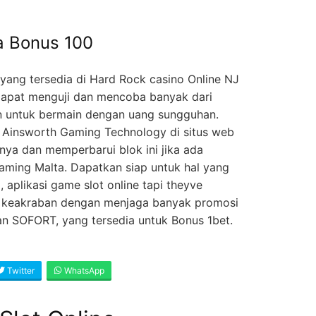
na Bonus 100
 yang tersedia di Hard Rock casino Online NJ
 dapat menguji dan mencoba banyak dari
 untuk bermain dengan uang sungguhan.
ul Ainsworth Gaming Technology di situs web
ya dan memperbarui blok ini jika ada
aming Malta. Dapatkan siap untuk hal yang
 aplikasi game slot online tapi theyve
a keakraban dengan menjaga banyak promosi
n SOFORT, yang tersedia untuk Bonus 1bet.
Twitter
WhatsApp