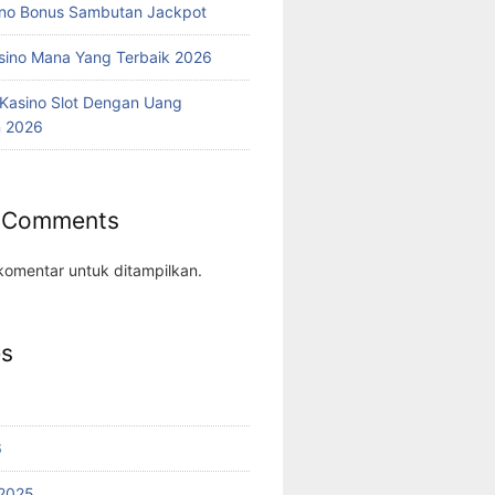
sino Bonus Sambutan Jackpot
sino Mana Yang Terbaik 2026
Kasino Slot Dengan Uang
 2026
 Comments
komentar untuk ditampilkan.
es
6
2025