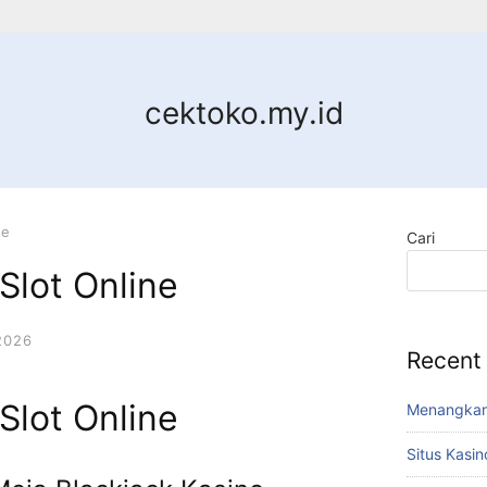
cektoko.my.id
ne
Cari
Slot Online
2026
Recent
Slot Online
Menangkan 
Situs Kasi