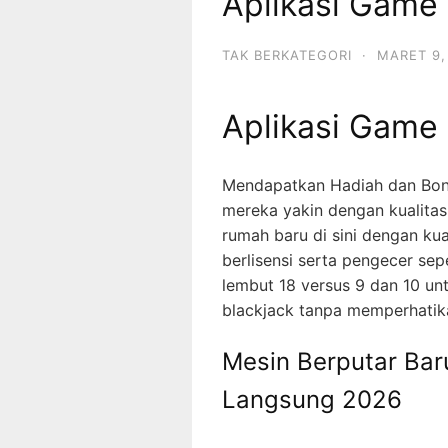
Aplikasi Game 
TAK BERKATEGORI
·
MARET 9,
Aplikasi Game 
Mendapatkan Hadiah dan Bonus
mereka yakin dengan kualit
rumah baru di sini dengan kua
berlisensi serta pengecer sep
lembut 18 versus 9 dan 10 un
blackjack tanpa memperhatik
Mesin Berputar Bar
Langsung 2026