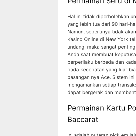
Permainan Seru di 
Hal ini tidak diperbolehkan 
yang lebih tua dari 90 hari-
Namun, sepertinya tidak aka
Kasino Online di New York te
undang, maka sangat penting
Anda saat membuat keputusan
berperilaku berbeda dan ka
pada kecepatan yang luar bi
pasangan nya Ace. Sistem ini
mengamankan setiap transaks
dapat bergerak dan membentu
Permainan Kartu Pop
Baccarat
Ini adalah putaran pick em la