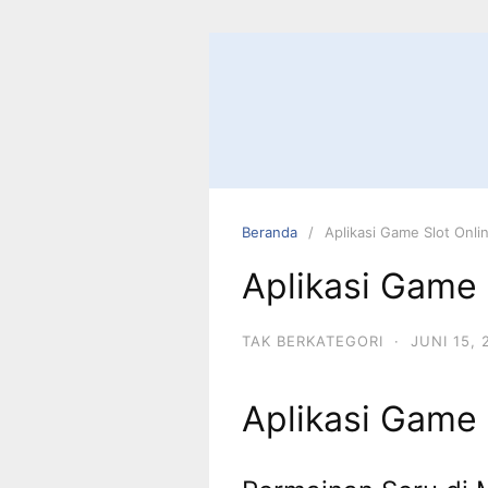
Langsung
ke
konten
Beranda
Aplikasi Game Slot Onli
Aplikasi Game 
TAK BERKATEGORI
·
JUNI 15, 
Aplikasi Game 