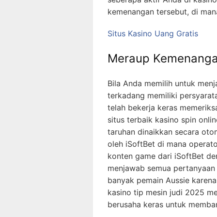
kemenangan tersebut, di mana
Situs Kasino Uang Gratis
Meraup Kemenangan
Bila Anda memilih untuk menj
terkadang memiliki persyarat
telah bekerja keras memeriksa
situs terbaik kasino spin onli
taruhan dinaikkan secara otom
oleh iSoftBet di mana opera
konten game dari iSoftBet d
menjawab semua pertanyaan ka
banyak pemain Aussie karena 
kasino tip mesin judi 2025 
berusaha keras untuk memban