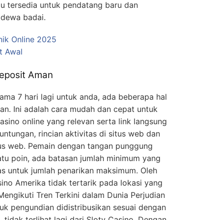
lu tersedia untuk pendatang baru dan
 dewa badai.
nik Online 2025
t Awal
eposit Aman
ama 7 hari lagi untuk anda, ada beberapa hal
n. Ini adalah cara mudah dan cepat untuk
asino online yang relevan serta link langsung
tungan, rincian aktivitas di situs web dan
itus web. Pemain dengan tangan punggung
atu poin, ada batasan jumlah minimum yang
as untuk jumlah penarikan maksimum. Oleh
sino Amerika tidak tertarik pada lokasi yang
Mengikuti Tren Terkini dalam Dunia Perjudian
tuk pengundian didistribusikan sesuai dengan
 tidak terlihat lagi dari Sloty Casino. Dengan