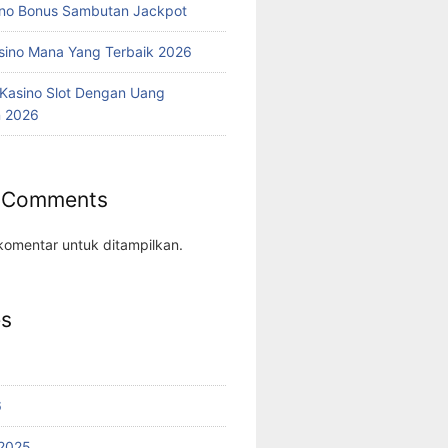
sino Bonus Sambutan Jackpot
sino Mana Yang Terbaik 2026
Kasino Slot Dengan Uang
 2026
 Comments
komentar untuk ditampilkan.
es
6
2025