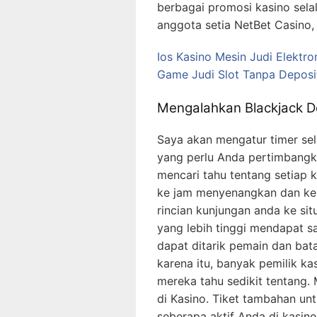
berbagai promosi kasino sela
anggota setia NetBet Casino,
Ios Kasino Mesin Judi Elektro
Game Judi Slot Tanpa Deposi
Mengalahkan Blackjack D
Saya akan mengatur timer sel
yang perlu Anda pertimbangka
mencari tahu tentang setiap k
ke jam menyenangkan dan keun
rincian kunjungan anda ke s
yang lebih tinggi mendapat s
dapat ditarik pemain dan bat
karena itu, banyak pemilik ka
mereka tahu sedikit tentang. 
di Kasino. Tiket tambahan un
seberapa aktif Anda di kasino,