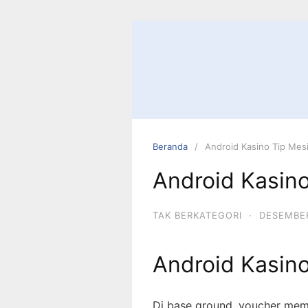
Langsung
ke
konten
Beranda
Android Kasino Tip Mes
Android Kasino
TAK BERKATEGORI
·
DESEMBER
Android Kasino
Di base ground, voucher memil