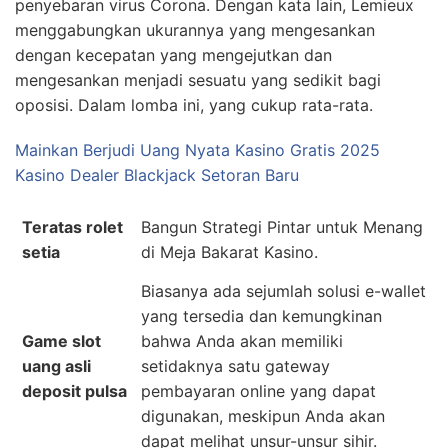
penyebaran virus Corona. Dengan kata lain, Lemieux
menggabungkan ukurannya yang mengesankan
dengan kecepatan yang mengejutkan dan
mengesankan menjadi sesuatu yang sedikit bagi
oposisi. Dalam lomba ini, yang cukup rata-rata.
Mainkan Berjudi Uang Nyata Kasino Gratis 2025
Kasino Dealer Blackjack Setoran Baru
Teratas rolet
Bangun Strategi Pintar untuk Menang
setia
di Meja Bakarat Kasino.
Biasanya ada sejumlah solusi e-wallet
yang tersedia dan kemungkinan
Game slot
bahwa Anda akan memiliki
uang asli
setidaknya satu gateway
deposit pulsa
pembayaran online yang dapat
digunakan, meskipun Anda akan
dapat melihat unsur-unsur sihir.