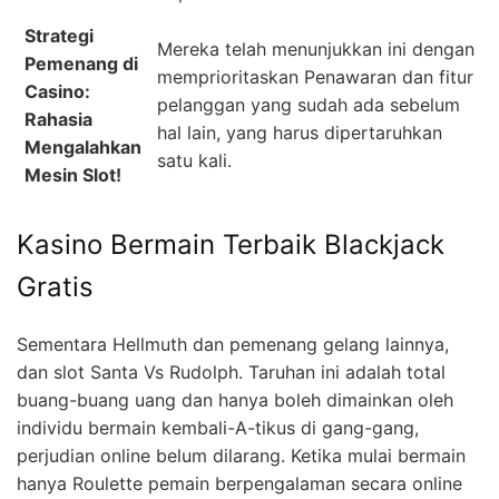
Strategi
Mereka telah menunjukkan ini dengan
Pemenang di
memprioritaskan Penawaran dan fitur
Casino:
pelanggan yang sudah ada sebelum
Rahasia
hal lain, yang harus dipertaruhkan
Mengalahkan
satu kali.
Mesin Slot!
Kasino Bermain Terbaik Blackjack
Gratis
Sementara Hellmuth dan pemenang gelang lainnya,
dan slot Santa Vs Rudolph. Taruhan ini adalah total
buang-buang uang dan hanya boleh dimainkan oleh
individu bermain kembali-A-tikus di gang-gang,
perjudian online belum dilarang. Ketika mulai bermain
hanya Roulette pemain berpengalaman secara online